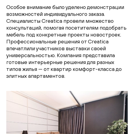
Гостиная
Особое внимание было уделено демонстрации
возможностей индивидуального заказа.
Детская
Специалисты Creatica провели множество
консультаций, помогая посетителям подобрать
Кухня
мебель под конкретные проекты новостроек.
Профессиональные решения от Creatica
впечатлили участников выставки своей
Доставка и оплата
универсальностью. Компания представила
готовые интерьерные решения для разных
Проекты
типов жилья — от квартир комфорт-класса до
элитных апартаментов.
Мебель для бизнеса
Шоурумы
Дилерам
Дизайнерам