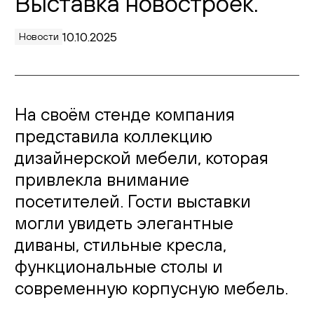
Выставка новостроек.
Живопись
10.10.2025
Новости
Комоды
Тумбы
На своём стенде компания
Пуфы и банкетки
представила коллекцию
Подушки
дизайнерской мебели, которая
привлекла внимание
Матрасы
посетителей. Гости выставки
Распродажа
могли увидеть элегантные
диваны, стильные кресла,
Комнаты
функциональные столы и
современную корпусную мебель.
Спальня