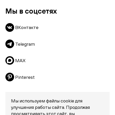
Комоды
Мы в соцсетях
Скачать каталог
Тумбы
ВКонтакте
Пуфы и банкетки
Подушки
Telegram
Матрасы
Распродажа
MAX
Pinterest
Мы используем файлы cookie для
улучшения работы сайта. Продолжая
просматривать этот сайт, вы