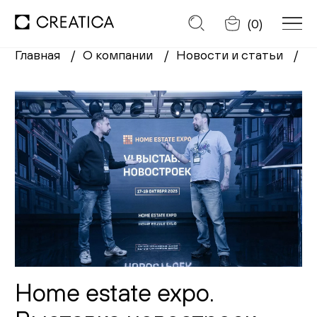
Отменить
(
0
)
Главная
О компании
Новости и статьи
H
Заказать обратный звонок
Каталог
Диваны
Кресла
Кровати
Cтулья
Home estate expo.
Столы