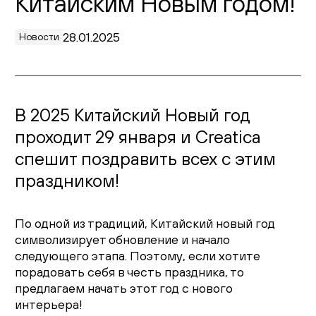
Китайским Новым годом!
Живопись
28.01.2025
Новости
Комоды
Тумбы
В 2025 Китайский Новый год
Пуфы и банкетки
проходит 29 января и Creatica
Подушки
спешит поздравить всех с этим
праздником!
Матрасы
Распродажа
По одной из традиций, Китайский новый год
символизирует обновление и начало
следующего этапа. Поэтому, если хотите
Комнаты
порадовать себя в честь праздника, то
предлагаем начать этот год с нового
Спальня
интерьера!