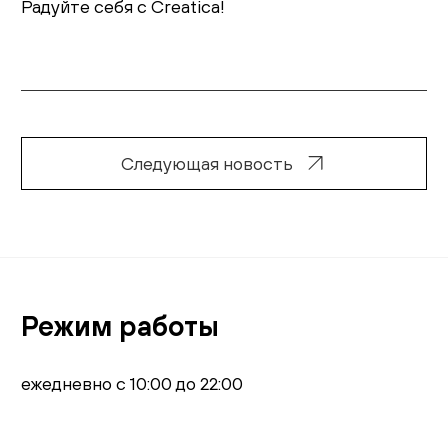
Радуйте себя с Creatica!
Гостиная
Детская
Кухня
Следующая новость
Доставка и оплата
Проекты
Мебель для бизнеса
Шоурумы
Режим работы
Дилерам
ежедневно с 10:00 до 22:00
Дизайнерам