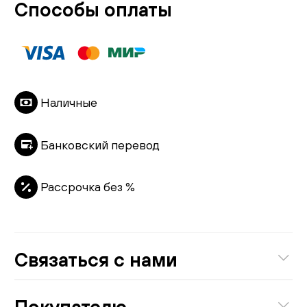
Способы оплаты
Наличные
Банковский перевод
Рассрочка без %
Связаться с нами
8 (800) 301-01-38