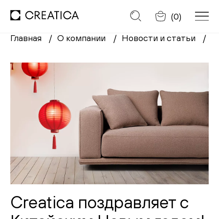
Отменить
(
0
)
Главная
О компании
Новости и статьи
C
Заказать обратный звонок
Каталог
Диваны
Кресла
Кровати
Cтулья
Creatica поздравляет с
Столы