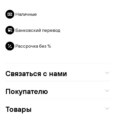
Наличные
Банковский перевод
Рассрочка без %
Связаться с нами
8 (800) 301-01-38
Покупателю
Бесплатно по России
О компании
Товары