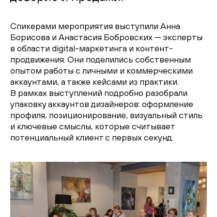
Гостиная
Спикерами мероприятия выступили Анна
Детская
Борисова и Анастасия Бобровских — эксперты
в области digital-маркетинга и контент-
Кухня
продвижения. Они поделились собственным
опытом работы с личными и коммерческими
Доставка и оплата
аккаунтами, а также кейсами из практики.
В рамках выступлений подробно разобрали
Проекты
упаковку аккаунтов дизайнеров: оформление
профиля, позиционирование, визуальный стиль
Мебель для бизнеса
и ключевые смыслы, которые считывает
потенциальный клиент с первых секунд.
Шоурумы
Дилерам
Дизайнерам