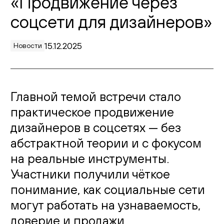
«Продвижение через
соцсети для дизайнеров»
Живопись
Комоды
15.12.2025
Новости
Тумбы
Пуфы и банкетки
Главной темой встречи стало
Подушки
практическое продвижение
дизайнеров в соцсетях — без
Матрасы
абстрактной теории и с фокусом
Распродажа
на реальные инструменты.
Участники получили чёткое
Комнаты
понимание, как социальные сети
могут работать на узнаваемость,
Спальня
доверие и продажи.