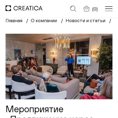
Отменить
(
0
)
Главная
О компании
Новости и статьи
М
Заказать обратный звонок
Каталог
Диваны
Кресла
Кровати
Cтулья
Мероприятие
Столы