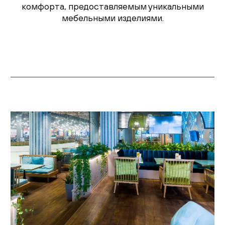
комфорта, предоставляемым уникальными
мебельными изделиями.
Живопись
Комоды
Тумбы
Пуфы и банкетки
Подушки
Матрасы
Распродажа
Комнаты
Спальня