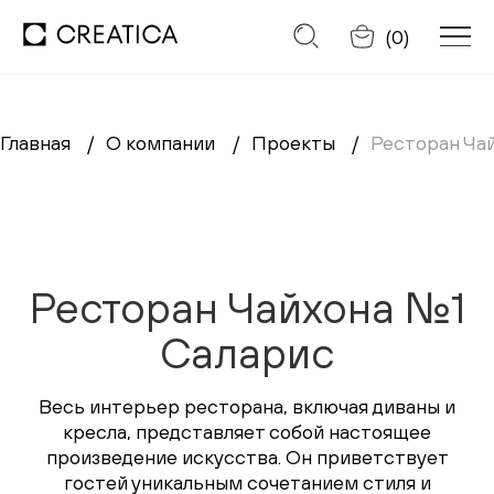
Отменить
(
0
)
Главная
О компании
Проекты
Ресторан Ча
Заказать обратный звонок
Каталог
Диваны
Ресторан Чайхона №1
Кресла
Саларис
Кровати
Весь интерьер ресторана, включая диваны и
кресла, представляет собой настоящее
Cтулья
произведение искусства. Он приветствует
гостей уникальным сочетанием стиля и
Столы