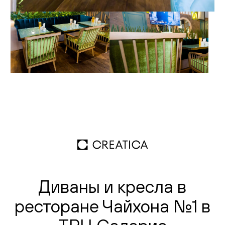
Гостиная
Детская
Кухня
Доставка и оплата
Проекты
Мебель для бизнеса
Шоурумы
Дилерам
Диваны и кресла в
Дизайнерам
ресторане Чайхона №1 в