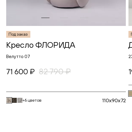
Под заказ
Кресло ФЛОРИДА
Велутто 07
2
82 790 ₽
71 600 ₽
1
110x90x72
+6 цветов
В корзину