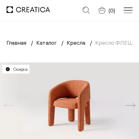
Отменить
(
0
)
Главная
Каталог
Кресла
Кресло ФЛЕШ
Заказать обратный звонок
Каталог
Скидка
Диваны
Кресла
Кровати
Cтулья
Столы