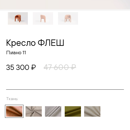
Живопись
Комоды
Тумбы
Кресло ФЛЕШ
Пуфы и банкетки
Пиано 11
Подушки
47 600 ₽
35 300 ₽
Матрасы
Распродажа
Ткань:
Выберите ткань
Комнаты
Спальня