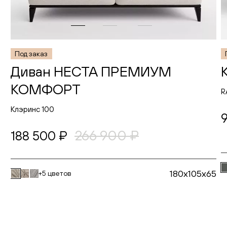
Под заказ
Диван НЕСТА ПРЕМИУМ
КОМФОРТ
R
Клэринс 100
266 900 ₽
188 500 ₽
180x105x65
+5 цветов
В корзину