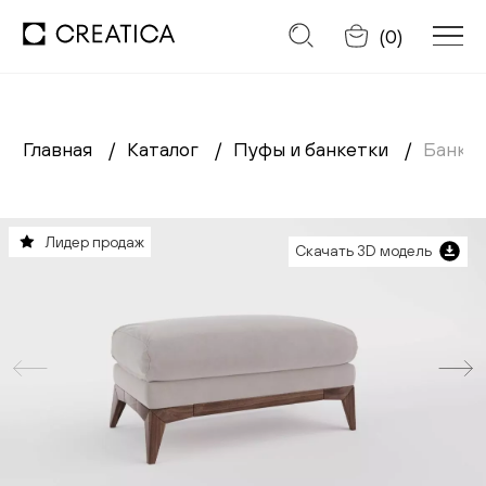
Отменить
(
0
)
Главная
Каталог
Пуфы и банкетки
Банке
Заказать обратный звонок
Каталог
Лидер продаж
Скачать 3D модель
Диваны
Кресла
Кровати
Cтулья
Столы