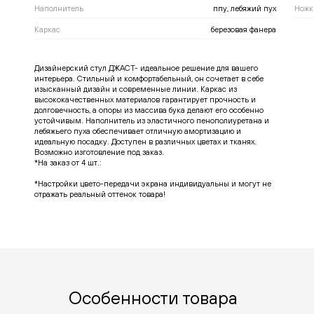
Наполнитель
ппу, лебяжий пух
Ножк
Каркас
березовая фанера
Дизайнерский стул ДЖАСТ- идеальное решение для вашего
интерьера. Стильный и комфортабельный, он сочетает в себе
изысканный дизайн и современные линии. Каркас из
высококачественных материалов гарантирует прочность и
долговечность, а опоры из массива бука делают его особенно
устойчивым. Наполнитель из эластичного пенополиуретана и
лебяжьего пуха обеспечивает отличную амортизацию и
идеальную посадку. Доступен в различных цветах и тканях.
Возможно изготовление под заказ.
*На заказ от 4 шт.:
*Настройки цвето-передачи экрана индивидуальны и могут не
отражать реальный оттенок товара!
Особенности товара