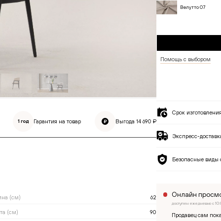
Велутто 07
Помощь с выбором
Срок изготовлени
Гарантия на товар
Выгода
14 690
₽
1 год
Экспресс-доставка
Безопасные виды 
Онлайн просмо
на (см)
62
доступен ежедневно с 10:
та (см)
90
Продавец сам пока