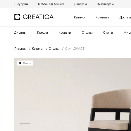
Шоурумы
Мебель для бизнеса
Дилерам
Дизайнерам
Каталог
Комнаты
Достав
Диваны
Кресла
Кровати
Cтулья
Столы
Жив
Главная
Каталог
Cтулья
Стул ДЖАСТ
Скидка