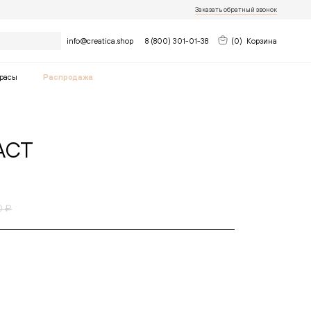
Заказать обратный звонок
Найти
info@creatica.shop
8 (800) 301-01-38
(
0
)
Корзина
расы
Распродажа
АСТ
0 ₽
нь