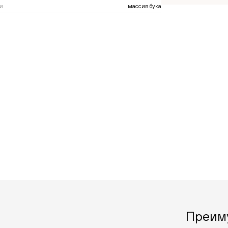
и
массив бука
Преим