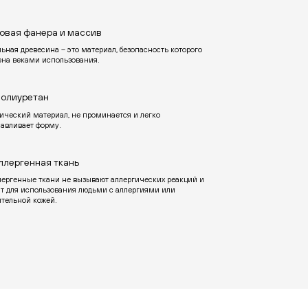
овая фанера и массив
ьная древесина – это материал, безопасность которого
ена веками использования.
олиуретан
ический материал, не проминается и легко
навливает форму.
ллергенная ткань
лергенные ткани не вызывают аллергических реакций и
ят для использования людьми с аллергиями или
ительной кожей.