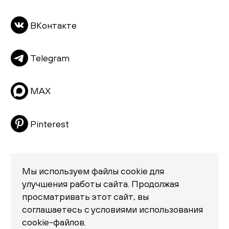
Тумбы
ВКонтакте
Пуфы и банкетки
Подушки
Telegram
Матрасы
Распродажа
MAX
Pinterest
Мы используем файлы cookie для
улучшения работы сайта. Продолжая
просматривать этот сайт, вы
Политика конфиденциальности
соглашаетесь с условиями использования
© 2026 «Creatica»
cookie-файлов.