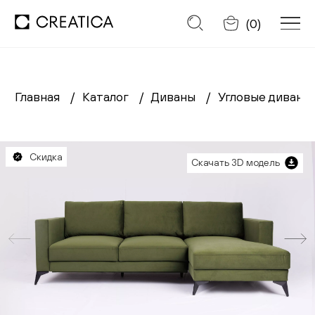
Отменить
(
0
)
Главная
Каталог
Диваны
Угловые диваны
Заказать обратный звонок
Каталог
Скидка
Скачать 3D модель
Диваны
Кресла
Кровати
Cтулья
Столы