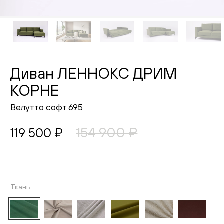
Живопись
Комоды
Тумбы
Диван ЛЕННОКС ДРИМ
КОРНЕ
Пуфы и банкетки
Велутто софт 695
Подушки
154 900 ₽
119 500 ₽
Матрасы
Распродажа
Комнаты
Ткань:
Выберите ткань
Спальня