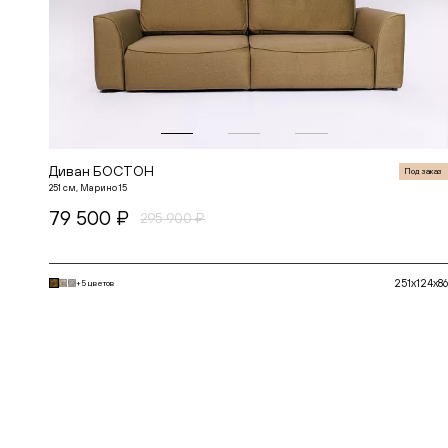
Диван БОСТОН
Под заказ
251 см, Марино 15
79 500 ₽
295 900 ₽
251x124x86
+5 цветов
В корзину