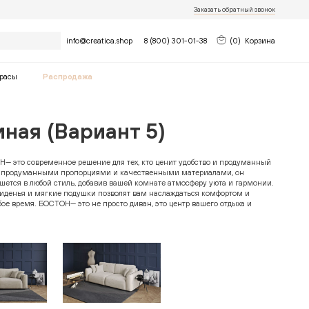
Заказать обратный звонок
Найти
info@creatica.shop
8 (800) 301-01-38
(
0
)
Корзина
расы
Распродажа
иная (Вариант 5)
— это современное решение для тех, кто ценит удобство и продуманный
о продуманными пропорциями и качественными материалами, он
шется в любой стиль, добавив вашей комнате атмосферу уюта и гармонии.
иденья и мягкие подушки позволят вам наслаждаться комфортом и
ое время. БОСТОН— это не просто диван, это центр вашего отдыха и