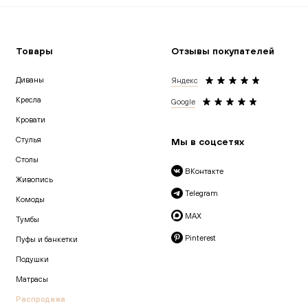
Товары
Отзывы покупателей
Диваны
Яндекс
Кресла
Google
Кровати
Cтулья
Мы в соцсетях
Столы
ВКонтакте
Живопись
Telegram
Комоды
MAX
Тумбы
Pinterest
Пуфы и банкетки
Подушки
Матрасы
Распродажа