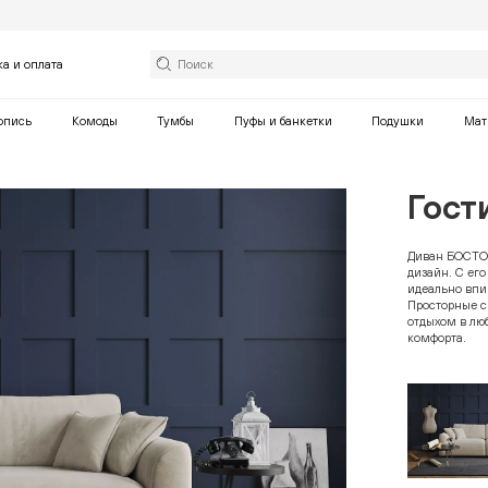
ка и оплата
опись
Комоды
Тумбы
Пуфы и банкетки
Подушки
Мат
Гост
Диван БОСТОН
дизайн. С ег
идеально впи
Просторные с
отдыхом в люб
комфорта.