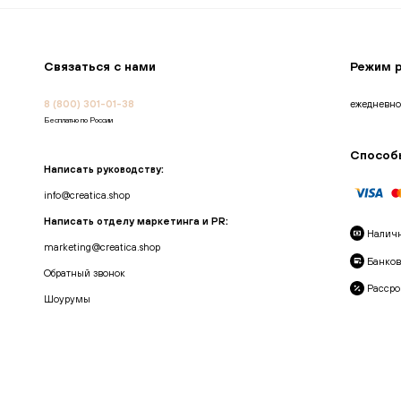
Связаться с нами
Режим 
8 (800) 301-01-38
ежедневно
Бесплатно по России
Способ
Написать руководству:
info@creatica.shop
Написать отделу маркетинга и PR:
Налич
marketing@creatica.shop
Банков
Обратный звонок
Рассро
Шоурумы