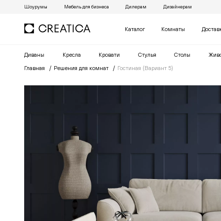
Шоурумы
Мебель для бизнеса
Дилерам
Дизайнерам
Каталог
Комнаты
Достав
Диваны
Кресла
Кровати
Cтулья
Столы
Жив
Главная
Решения для комнат
Гостиная (Вариант 5)