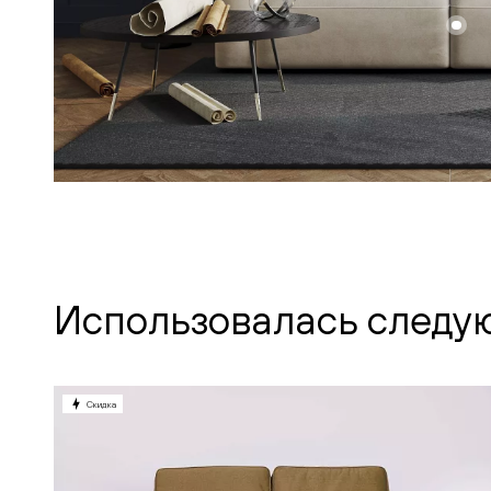
Использовалась следу
Скидка