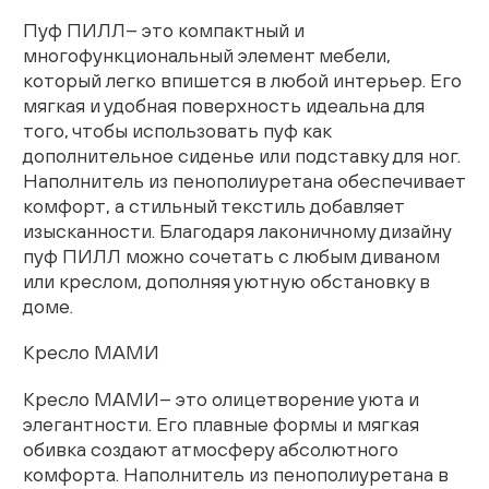
Гостиная
Пуф ПИЛЛ– это компактный и
многофункциональный элемент мебели,
Детская
который легко впишется в любой интерьер. Его
мягкая и удобная поверхность идеальна для
Кухня
того, чтобы использовать пуф как
дополнительное сиденье или подставку для ног.
Наполнитель из пенополиуретана обеспечивает
Доставка и оплата
комфорт, а стильный текстиль добавляет
изысканности. Благодаря лаконичному дизайну
Проекты
пуф ПИЛЛ можно сочетать с любым диваном
или креслом, дополняя уютную обстановку в
Мебель для бизнеса
доме.
Шоурумы
Кресло МАМИ
Дилерам
Кресло МАМИ– это олицетворение уюта и
элегантности. Его плавные формы и мягкая
Дизайнерам
обивка создают атмосферу абсолютного
комфорта. Наполнитель из пенополиуретана в