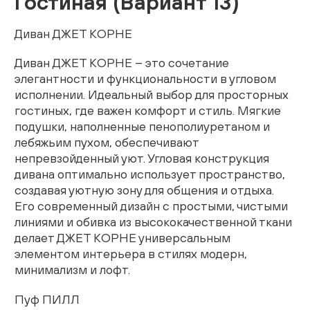
Гостиная (Вариант 13)
Живопись
Диван ДЖЕТ КОРНЕ
Комоды
Диван ДЖЕТ КОРНЕ – это сочетание
элегантности и функциональности в угловом
Тумбы
исполнении. Идеальный выбор для просторных
гостиных, где важен комфорт и стиль. Мягкие
Пуфы и банкетки
подушки, наполненные пенополиуретаном и
лебяжьим пухом, обеспечивают
Подушки
непревзойденный уют. Угловая конструкция
дивана оптимально использует пространство,
Матрасы
создавая уютную зону для общения и отдыха.
Его современный дизайн с простыми, чистыми
Распродажа
линиями и обивка из высококачественной ткани
делает ДЖЕТ КОРНЕ универсальным
элементом интерьера в стилях модерн,
Комнаты
минимализм и лофт.
Спальня
Пуф ПИЛЛ