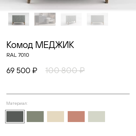
Живопись
Комоды
Тумбы
Комод МЕДЖИК
Пуфы и банкетки
RAL 7010
Подушки
100 800 ₽
69 500 ₽
Матрасы
Распродажа
Материал:
Выберите материал
Комнаты
Спальня