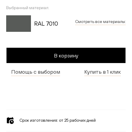
Гостиная
Выбранный материал:
Детская
Смотреть все материалы:
RAL 7010
Применить
Кухня
Доставка и оплата
В корзину
Проекты
Помощь с выбором
Купить в 1 клик
Мебель для бизнеса
Шоурумы
Дилерам
Дизайнерам
Срок изготовления:
от 25 рабочих дней