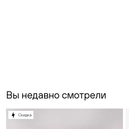
Фото шоурума
Флагманский шоурум Creatica
"Новодевичий"
г. Москва,
Новодевичий проезд, д. 2
телефон:
8 (800) 301-01-38
почта:
info@creatica.shop
Время работы:
Вы недавно смотрели
Скидка