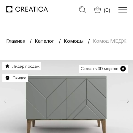
Отменить
(
0
)
Главная
Каталог
Комоды
Комод МЕДЖИ
Заказать обратный звонок
Каталог
Лидер продаж
Скачать 3D модель
Диваны
Скидка
Кресла
Кровати
Cтулья
Столы