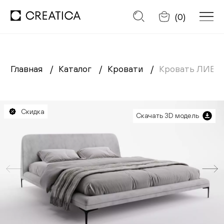
Отменить
(
0
)
Главная
Каталог
Кровати
Кровать ЛИБ
Заказать обратный звонок
Каталог
Скидка
Скачать 3D модель
Диваны
Кресла
Кровати
Cтулья
Столы