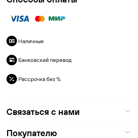
Наличные
Банковский перевод
Рассрочка без %
Связаться с нами
8 (800) 301-01-38
Покупателю