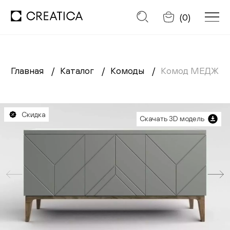
Отменить
(
0
)
Главная
Каталог
Комоды
Комод МЕДЖИ
Заказать обратный звонок
Каталог
Скидка
Скачать 3D модель
Диваны
Кресла
Кровати
Cтулья
Столы