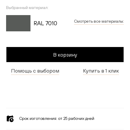
Гостиная
Выбранный материал:
Детская
Смотреть все материалы:
RAL 7010
Применить
Кухня
Доставка и оплата
В корзину
Проекты
Помощь с выбором
Купить в 1 клик
Мебель для бизнеса
Шоурумы
Дилерам
Дизайнерам
Срок изготовления:
от 25 рабочих дней