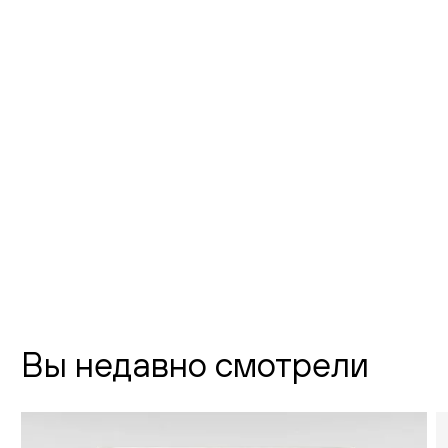
Фото шоурума
Флагманский шоурум Creatica
"Новодевичий"
г. Москва,
Новодевичий проезд, д. 2
телефон:
8 (800) 301-01-38
почта:
info@creatica.shop
Время работы:
Вы недавно смотрели