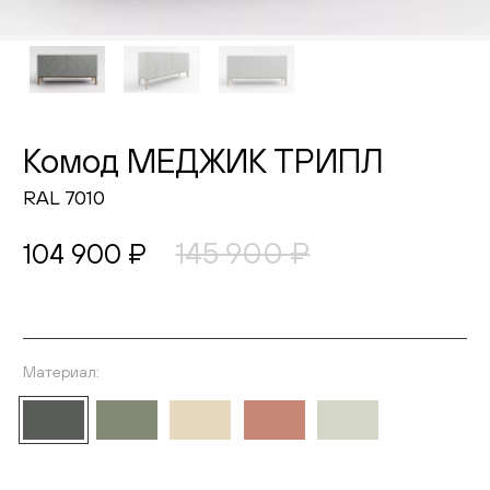
Живопись
Комоды
Тумбы
Комод МЕДЖИК ТРИПЛ
Пуфы и банкетки
RAL 7010
Подушки
145 900 ₽
104 900 ₽
Матрасы
Распродажа
Материал:
Выберите материал
Комнаты
Спальня