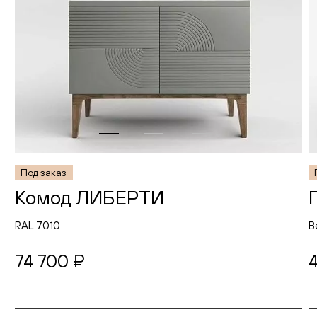
Под заказ
Комод ЛИБЕРТИ
RAL 7010
В
74 700 ₽
4