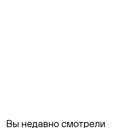
Фото шоурума
Флагманский шоурум Creatica
"Новодевичий"
г. Москва,
Новодевичий проезд, д. 2
телефон:
8 (800) 301-01-38
почта:
info@creatica.shop
Время работы:
Вы недавно смотрели