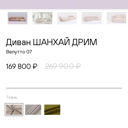
Живопись
Комоды
Тумбы
Диван ШАНХАЙ ДРИМ
Пуфы и банкетки
Велутто 07
Подушки
269 900 ₽
169 800 ₽
Матрасы
Распродажа
Ткань:
Выберите ткань
Комнаты
Спальня