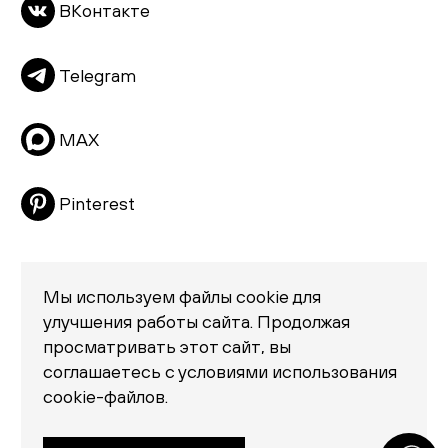
ВКонтакте
Пуфы и банкетки
Подушки
Telegram
Матрасы
Распродажа
MAX
Pinterest
Мы используем файлы cookie для
улучшения работы сайта. Продолжая
просматривать этот сайт, вы
Политика конфиденциальности
соглашаетесь с условиями использования
© 2026 «Creatica»
cookie-файлов.
проезд Новодевичий, дом 2, помещение 2/1
Москва, Москва 119435