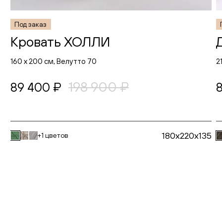
Под заказ
Кровать ХОЛЛИ
160 х 200 см, Велутто 70
2
198 900 ₽
89 400 ₽
180x220x135
+1 цветов
В корзину