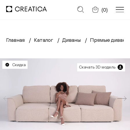
Отменить
(
0
)
Главная
Каталог
Диваны
Прямые диван
Заказать обратный звонок
Каталог
Скидка
Скачать 3D модель
Диваны
Кресла
Кровати
Cтулья
Столы