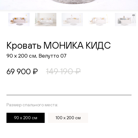
Живопись
Комоды
Тумбы
Кровать МОНИКА КИДС
Пуфы и банкетки
90 х 200 см, Велутто 07
Подушки
149 190 ₽
69 900 ₽
Матрасы
Распродажа
Размер спального места:
Выберите ткань
Комнаты
90 х 200 см
100 х 200 см
Спальня