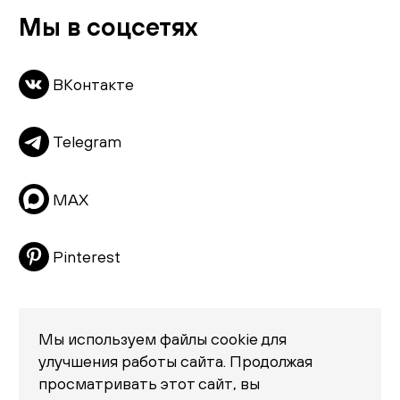
Комоды
Мы в соцсетях
Скачать каталог
Тумбы
ВКонтакте
Пуфы и банкетки
Подушки
Telegram
Матрасы
Распродажа
MAX
Pinterest
Мы используем файлы cookie для
улучшения работы сайта. Продолжая
просматривать этот сайт, вы
Политика конфиденциальности