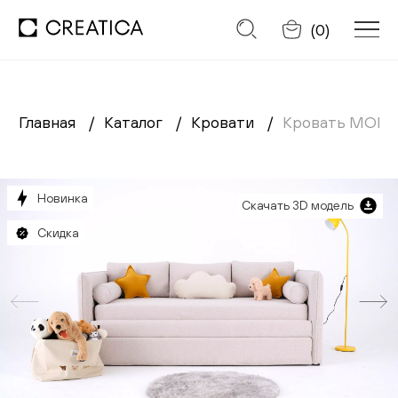
Отменить
(
0
)
Главная
Каталог
Кровати
Кровать МОН
Заказать обратный звонок
Каталог
Новинка
Скачать 3D модель
Диваны
Скидка
Кресла
Кровати
Cтулья
Столы