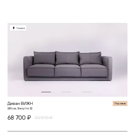
Скидка
Диван ВИЖН
Под заказ
240 см, Велутто 32
68 700 ₽
132 590 ₽