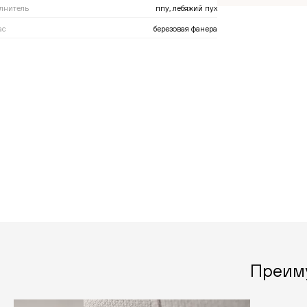
лнитель
ппу, лебяжий пух
ас
березовая фанера
Преим