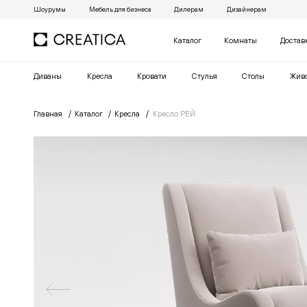
Шоурумы
Мебель для бизнеса
Дилерам
Дизайнерам
Каталог
Комнаты
Достав
Диваны
Кресла
Кровати
Cтулья
Столы
Жив
Главная
Каталог
Кресла
Кресло РЕЙ