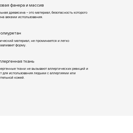
овая фанера и массив
ьная древесина – это материал, безопасность которого
ена веками использования.
олиуретан
ический материал, не проминается и легко
навливает форму.
ллергенная ткань
лергенные ткани не вызывают аллергических реакций и
ят для использования людьми с аллергиями или
ительной кожей.