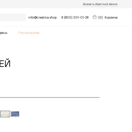
Заказать обратный звонок
Найти
info@creatica.shop
8 (800) 301-01-38
(
0
)
Корзина
расы
Распродажа
РЕЙ
нь