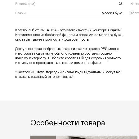
Высота (см)
93
Напо
Ножки
массив бука
Карк
Кресло РЕЙ от CREATICA – это элегантность и комфорт в одном.
Изготовленное из берёзовой фанеры и опорами из массива бука,
оно гарантирует прочность и долговечность.
Доступное в разнообразных цветах и тканях, кресло РЕЙ можно
изготовить под заказ, чтобы оно идеально соответствовало
вашему интерьеру. Выберите кресло РЕЙ для создания уютного
и стильного пространства в вашем доме или офисе.
*Настройки цвето-передачи экрана индивидуальны и могут не
отражать реальный оттенок товара!
Особенности товара