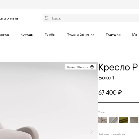
ка и оплата
опись
Комоды
Тумбы
Пуфы и банкетки
Подушки
Мат
Кресло 
Скачать 3D модель
Бокс 1
67 400 ₽
Ткань:
Выберите тка
Выбранная ткань обивки: