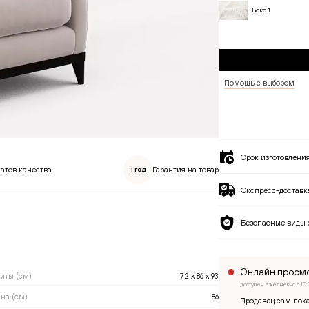
Бокс 1
Помощь с выбором
Срок изготовлени
атов качества
Гарантия на товар
1 год
Экспресс-доставка
Безопасные виды 
Онлайн просмо
риты (см)
72 x 86 x 93
доступен ежедневно с 10:
на (см)
86
Продавец сам пока