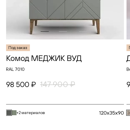
Под заказ
Комод МЕДЖИК ВУД
RAL 7010
В
147 900 ₽
98 500 ₽
120x35x90
+2 материалов
В корзину