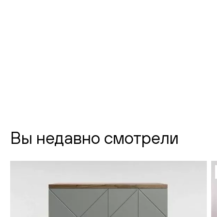
Флагманский шоурум Creatica
"Новодевичий"
г. Москва,
Новодевичий проезд, д. 2
телефон:
8 (800) 301-01-38
почта:
info@creatica.shop
Время работы:
Вы недавно смотрели