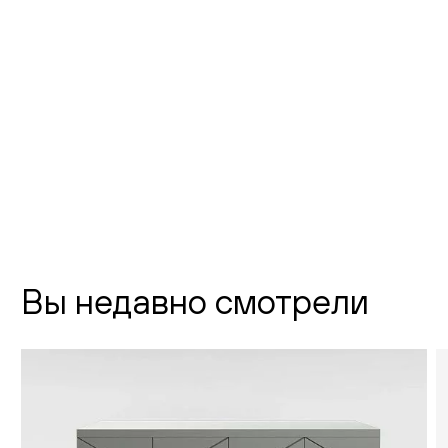
Флагманский шоурум Creatica
"Новодевичий"
г. Москва,
Новодевичий проезд, д. 2
телефон:
8 (800) 301-01-38
почта:
info@creatica.shop
Время работы:
Вы недавно смотрели