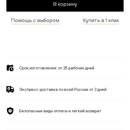
В корзину
Гостиная
Детская
Помощь с выбором
Купить в 1 клик
Кухня
Доставка и оплата
Проекты
Срок изготовления:
от 25 рабочих дней
Мебель для бизнеса
Шоурумы
Экспресс-доставка по всей России от 3 дней
Дилерам
Безопасные виды оплаты и легкий возврат
Дизайнерам