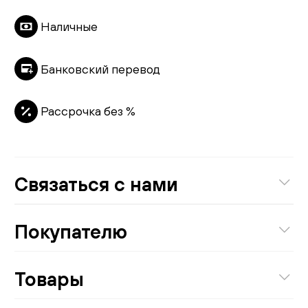
Наличные
Банковский перевод
Рассрочка без %
Связаться с нами
8 (800) 301-01-38
Покупателю
Бесплатно по России
О компании
Товары
Написать руководству:
Проекты