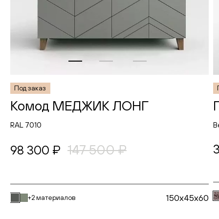
Под заказ
Комод МЕДЖИК ЛОНГ
RAL 7010
В
147 500 ₽
98 300 ₽
150x45x60
+2 материалов
В корзину