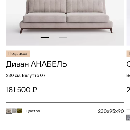
Под заказ
Диван АНАБЕЛЬ
230 см, Велутто 07
В
181 500 ₽
230x95x90
+1 цветов
В корзину