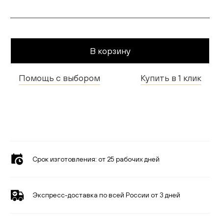
Гостиная
Детская
В корзину
Кухня
Помощь с выбором
Купить в 1 клик
Доставка и оплата
Проекты
Мебель для бизнеса
Шоурумы
Срок изготовления:
от 25 рабочих дней
Дилерам
Дизайнерам
Экспресс-доставка по всей России от 3 дней