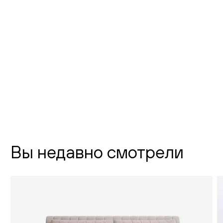
Флагманский шоурум Creatica
"Новодевичий"
г. Москва,
Новодевичий проезд, д. 2
телефон:
8 (800) 301-01-38
почта:
info@creatica.shop
Время работы:
Вы недавно смотрели