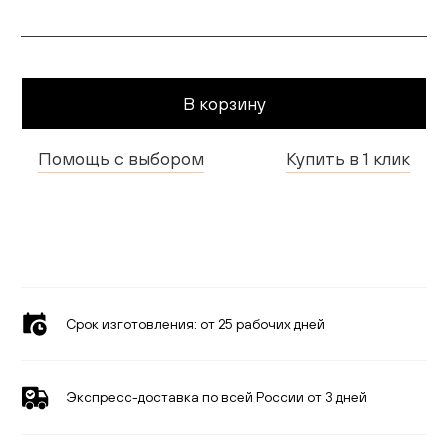
Гостиная
Детская
В корзину
Кухня
Помощь с выбором
Купить в 1 клик
Доставка и оплата
Проекты
Мебель для бизнеса
Шоурумы
Срок изготовления:
от 25 рабочих дней
Дилерам
Дизайнерам
Экспресс-доставка по всей России от 3 дней