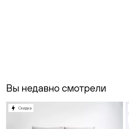
Флагманский шоурум Creatica
"Новодевичий"
г. Москва,
Новодевичий проезд, д. 2
телефон:
8 (800) 301-01-38
почта:
info@creatica.shop
Время работы:
Вы недавно смотрели
Скидка