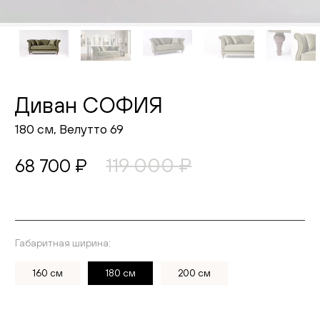
Живопись
Комоды
Тумбы
Диван СОФИЯ
Пуфы и банкетки
180 см, Велутто 69
Подушки
119 000 ₽
68 700 ₽
Матрасы
Распродажа
Габаритная ширина:
Выберите ткань
Комнаты
160 см
180 см
200 см
Спальня