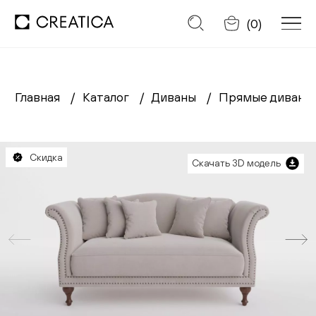
Отменить
(
0
)
Главная
Каталог
Диваны
Прямые диван
Заказать обратный звонок
Каталог
Скидка
Скачать 3D модель
Диваны
Кресла
Кровати
Cтулья
Столы