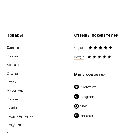
Товары
Отзывы покупателей
Диваны
Яндекс
Кресла
Google
Кровати
Cтулья
Мы в соцсетях
Столы
ВКонтакте
Живопись
Telegram
Комоды
MAX
Тумбы
Pinterest
Пуфы и банкетки
Подушки