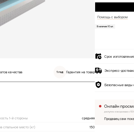
Помощь с выбором
В наличии
10
шт.
Срок изготовлени
Экспресс-доставка
атов качества
Гарантия на товар
1 год
Безопасные виды 
Онлайн просмо
доступен ежедневно с 10:
кость 1-й стороны
средняя
Продавец сам пока
а спальное место (кг)
150