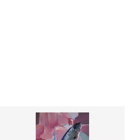
Флагманский шоурум Creatica "Новодевичий"
г. Москва, Новодевичий проезд, д. 2
телефон:
8 (800) 301-01-38
почта:
info@creatica.shop
Время работы: