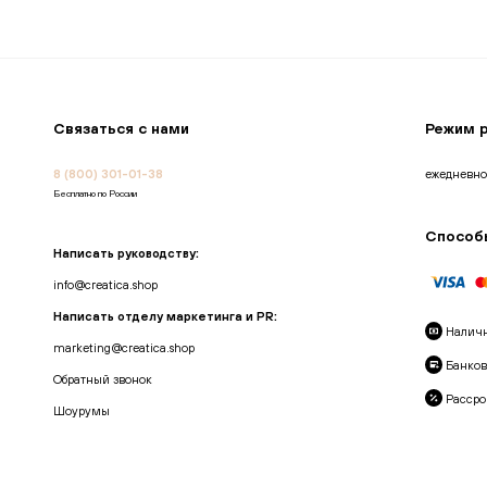
Связаться с нами
Режим 
8 (800) 301-01-38
ежедневно
Бесплатно по России
Способ
Написать руководству:
info@creatica.shop
Написать отделу маркетинга и PR:
Налич
marketing@creatica.shop
Банков
Обратный звонок
Рассро
Шоурумы