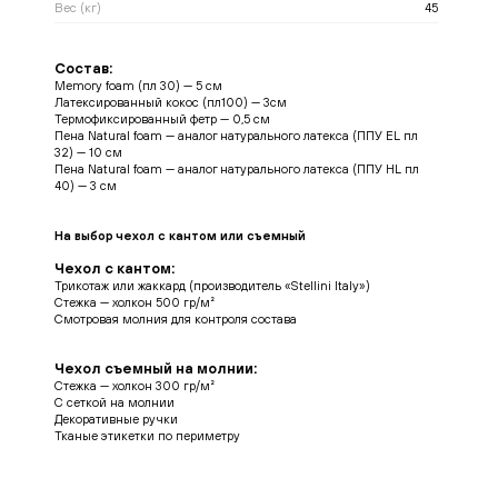
Вес (кг)
45
Состав:
Memory foam (пл 30) — 5 см
Латексированный кокос (пл100) — 3см
Термофиксированный фетр — 0,5 см
Пена Natural foam — аналог натурального латекса (ППУ EL пл
32) — 10 см
Пена Natural foam — аналог натурального латекса (ППУ HL пл
40) — 3 см
На выбор чехол с кантом или съемный
Чехол с кантом:
Трикотаж или жаккард (производитель «Stellini Italy»)
Стежка — холкон 500 гр/м²
Смотровая молния для контроля состава
Чехол съемный на молнии:
Стежка — холкон 300 гр/м²
С сеткой на молнии
Декоративные ручки
Тканые этикетки по периметру