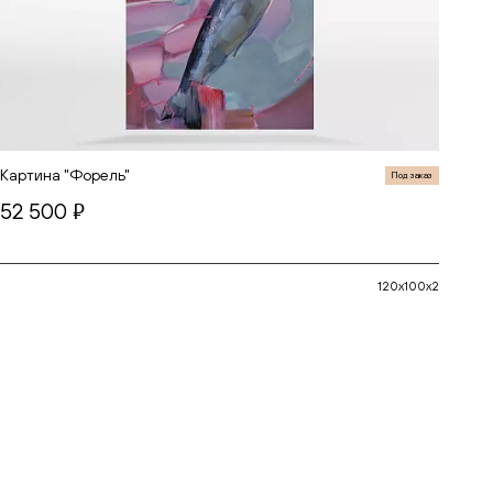
Картина "Форель"
Ди
Под заказ
Велу
52 500
руб.
25
120x100x2
В корзину