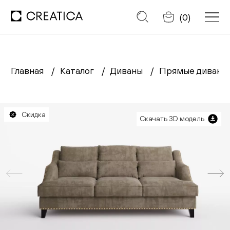
Отменить
(
0
)
Главная
Каталог
Диваны
Прямые диван
Заказать обратный звонок
Каталог
Скидка
Скачать 3D модель
Диваны
Кресла
Кровати
Cтулья
Столы