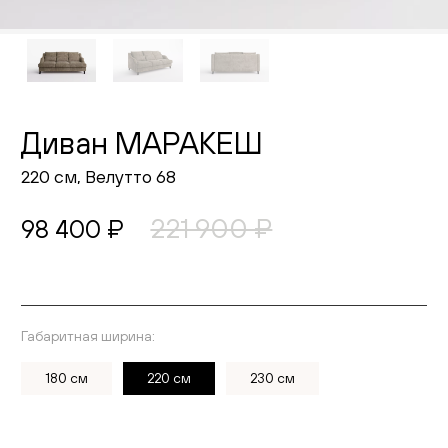
Живопись
Комоды
Тумбы
Диван МАРАКЕШ
Пуфы и банкетки
220 см, Велутто 68
Подушки
221 900 ₽
98 400 ₽
Матрасы
Распродажа
Габаритная ширина:
Выберите ткань
Комнаты
180 см
220 см
230 см
Спальня