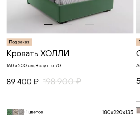
Под заказ
Кровать ХОЛЛИ
160 х 200 см, Велутто 70
А
198 900 ₽
89 400 ₽
180x220x135
+1 цветов
В корзину