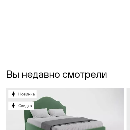
"Новодевичий"
г. Москва,
Новодевичий проезд, д. 2
телефон:
8 (800) 301-01-38
почта:
info@creatica.shop
Время работы:
Вы недавно смотрели
Новинка
Скидка