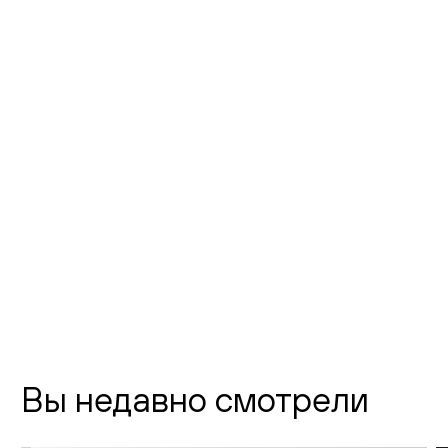
Фото шоурума
Флагманский шоурум Creatica
"Новодевичий"
г. Москва,
Новодевичий проезд, д. 2
телефон:
8 (800) 301-01-38
почта:
info@creatica.shop
Время работы:
Вы недавно смотрели