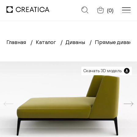
Отменить
(
0
)
Главная
Каталог
Диваны
Прямые диван
Заказать обратный звонок
Каталог
Скачать 3D модель
Диваны
Кресла
Кровати
Cтулья
Столы