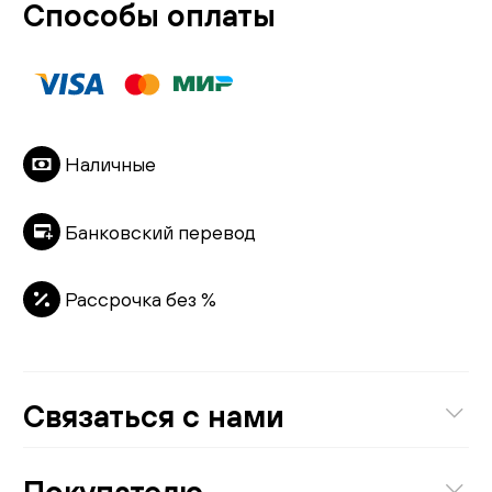
Способы оплаты
Наличные
Банковский перевод
Рассрочка без %
Связаться с нами
8 (800) 301-01-38
Покупателю