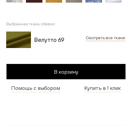
Гостиная
Детская
Выбранная ткань обивки:
Применить
Кухня
Смотреть все ткани:
Велутто 69
Доставка и оплата
Проекты
В корзину
Мебель для бизнеса
Помощь с выбором
Купить в 1 клик
Шоурумы
Дилерам
Дизайнерам