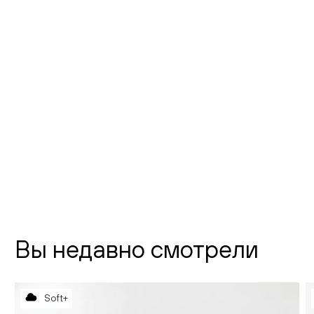
Фото шоурума
Флагманский шоурум Creatica
"Новодевичий"
г. Москва,
Новодевичий проезд, д. 2
телефон:
8 (800) 301-01-38
почта:
info@creatica.shop
Время работы:
Вы недавно смотрели
Soft+