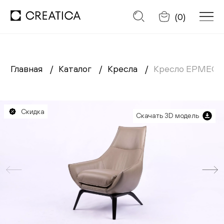
Отменить
(
0
)
Главная
Каталог
Кресла
Кресло ЕРМЕС
Заказать обратный звонок
Каталог
Скидка
Скачать 3D модель
Диваны
Кресла
Кровати
Cтулья
Столы