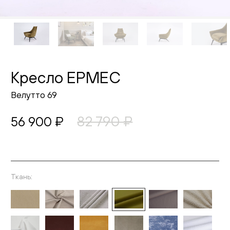
Живопись
Комоды
Тумбы
Кресло ЕРМЕС
Пуфы и банкетки
Велутто 69
Подушки
82 790 ₽
56 900 ₽
Матрасы
Распродажа
Ткань:
Выберите ткань
Комнаты
Спальня