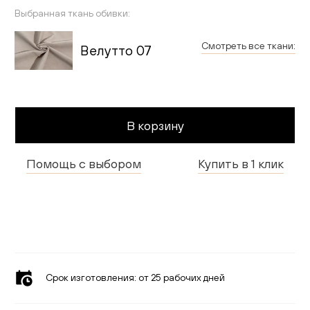
Гостиная
Выбранная ткань обивки:
Детская
Смотреть все ткани:
Велутто 07
Применить
Кухня
Доставка и оплата
В корзину
Проекты
Помощь с выбором
Купить в 1 клик
Мебель для бизнеса
Шоурумы
Дилерам
Дизайнерам
Срок изготовления:
от 25 рабочих дней