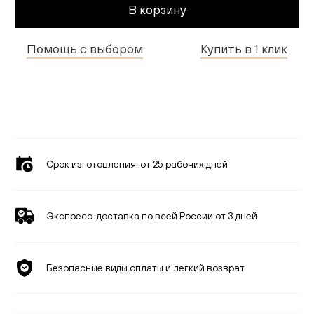
В корзину
Гостиная
Детская
Помощь с выбором
Купить в 1 клик
Кухня
Доставка и оплата
Проекты
Срок изготовления:
от 25 рабочих дней
Мебель для бизнеса
Шоурумы
Экспресс-доставка по всей России от 3 дней
Дилерам
Безопасные виды оплаты и легкий возврат
Дизайнерам