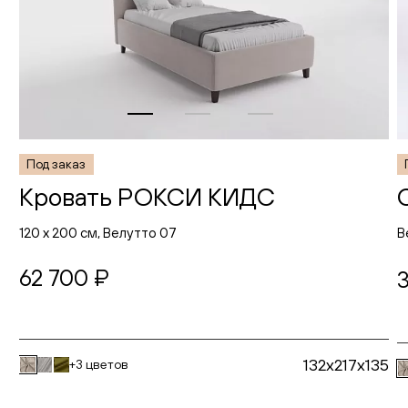
Под заказ
Кровать РОКСИ КИДС
120 х 200 см, Велутто 07
В
62 700 ₽
132x217x135
+3 цветов
В корзину