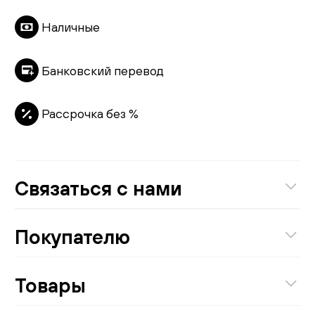
Наличные
Банковский перевод
Рассрочка без %
Связаться с нами
8 (800) 301-01-38
Покупателю
Бесплатно по России
О компании
Товары
Написать руководству:
Проекты