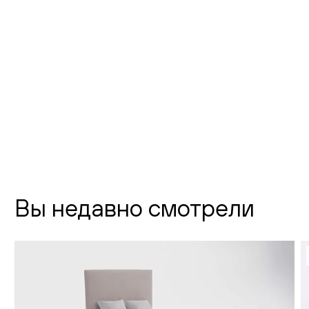
Флагманский шоурум Creatica
"Новодевичий"
г. Москва,
Новодевичий проезд, д. 2
телефон:
8 (800) 301-01-38
почта:
info@creatica.shop
Время работы:
Вы недавно смотрели