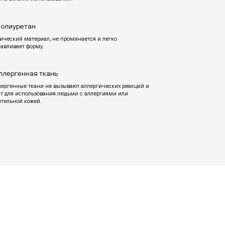
олиуретан
ический материал, не проминается и легко
навливает форму.
ллергенная ткань
лергенные ткани не вызывают аллергических реакций и
ят для использования людьми с аллергиями или
ительной кожей.