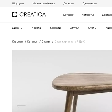
Шоурумы
Мебель для бизнеса
Дилерам
Дизайнерам
Каталог
Комнаты
Достав
Диваны
Кресла
Кровати
Cтулья
Столы
Жив
Главная
Каталог
Столы
Стол журнальный ДЬЮ