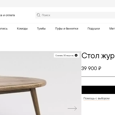
ка и оплата
опись
Комоды
Тумбы
Пуфы и банкетки
Подушки
Мат
Стол жу
Скачать 3D модель
39 900
руб.
Помощь с выбором