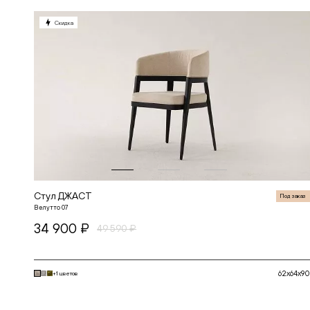
Скидка
Стул ДЖАСТ
Под заказ
Велутто 07
34 900 ₽
49 590 ₽
62x64x90
+1 цветов
В корзину