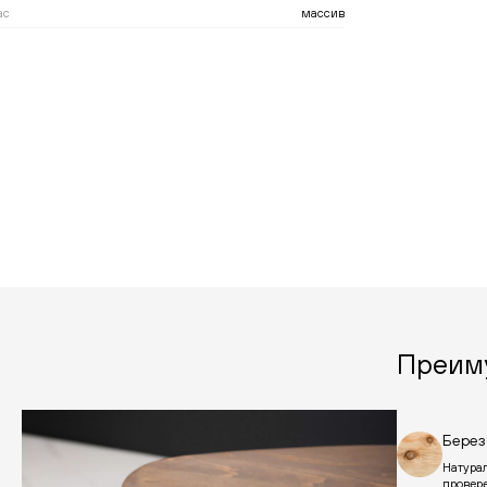
ас
массив
Преим
Берез
Натурал
провер