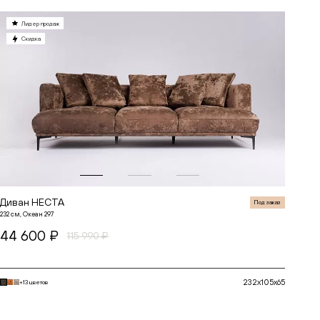
Лидер продаж
Скидка
Диван НЕСТА
Под заказ
232 см, Океан 297
44 600 ₽
115 990 ₽
232x105x65
+13 цветов
В корзину