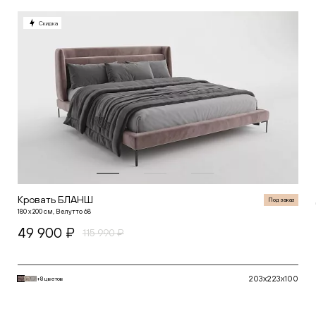
Скидка
Кровать БЛАНШ
Под заказ
180 х 200 см, Велутто 68
49 900 ₽
115 990 ₽
203x223x100
+8 цветов
В корзину