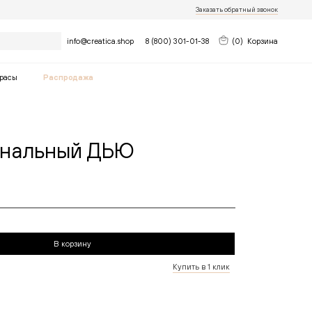
Заказать обратный звонок
Найти
info@creatica.shop
8 (800) 301-01-38
(
0
)
Корзина
расы
Распродажа
рнальный ДЬЮ
В корзину
Купить в 1 клик