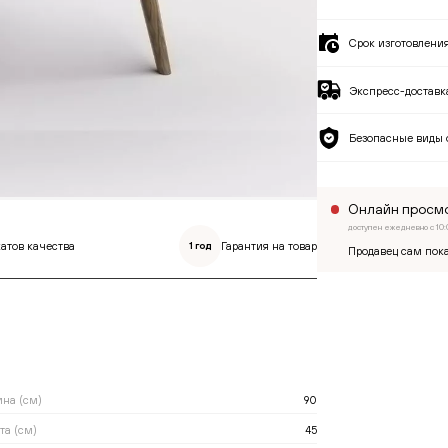
Срок изготовлени
Экспресс-доставка
Безопасные виды 
Онлайн просмо
доступен ежедневно с 10:
атов качества
Гарантия на товар
1 год
Продавец сам пока
на (см)
90
та (см)
45