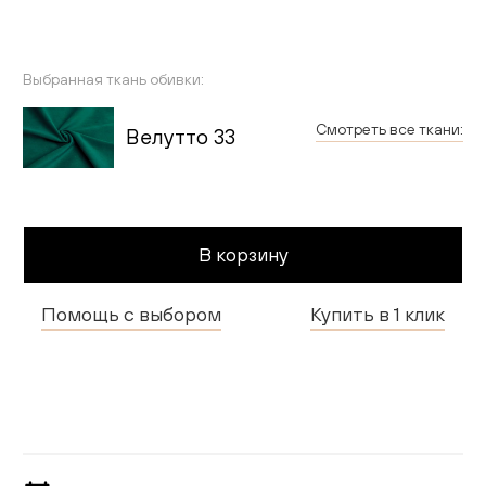
Гостиная
Детская
Выбранная ткань обивки:
Применить
Кухня
Смотреть все ткани:
Велутто 33
Доставка и оплата
Проекты
В корзину
Мебель для бизнеса
Помощь с выбором
Купить в 1 клик
Шоурумы
Дилерам
Дизайнерам