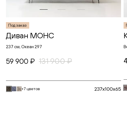
Под заказ
Диван МОНС
237 см, Океан 297
В
131 900 ₽
59 900 ₽
237x100x65
+7 цветов
В корзину