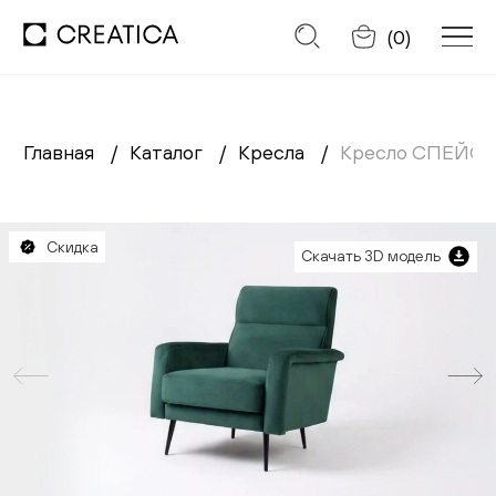
Отменить
(
0
)
Главная
Каталог
Кресла
Кресло СПЕЙС
Заказать обратный звонок
Каталог
Скидка
Скачать 3D модель
Диваны
Кресла
Кровати
Cтулья
Столы