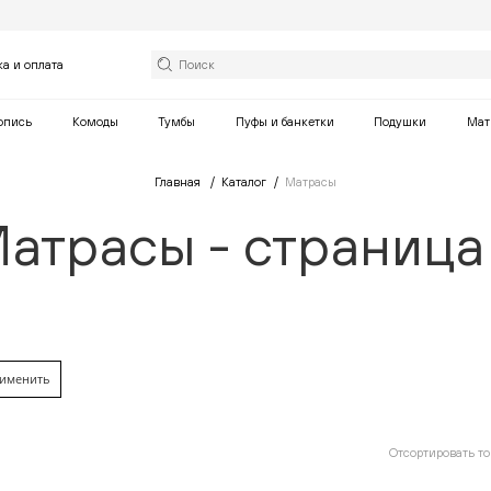
ка и оплата
опись
Комоды
Тумбы
Пуфы и банкетки
Подушки
Мат
Главная
Каталог
Матрасы
атрасы - страница
именить
Отсортировать то