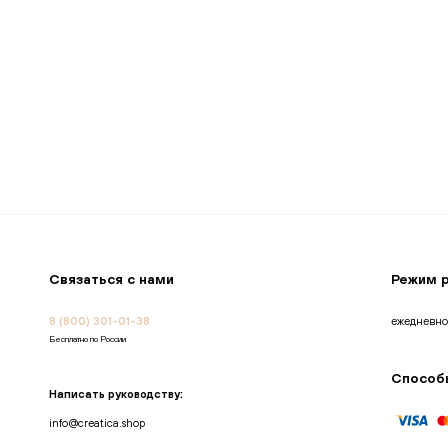
Связаться с нами
Режим 
8 (800) 301-01-38
ежедневно
Бесплатно по России
Способ
Написать руководству:
info@creatica.shop