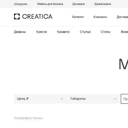
Шоурумы
Мебель для бизнеса
Дилерам
Дизайнерам
Каталог
Комнаты
Достав
Диваны
Кресла
Кровати
Cтулья
Столы
Жив
М
Цена, ₽
Габариты
Пр
Высота (см)
от
до
от
до
Показывать только