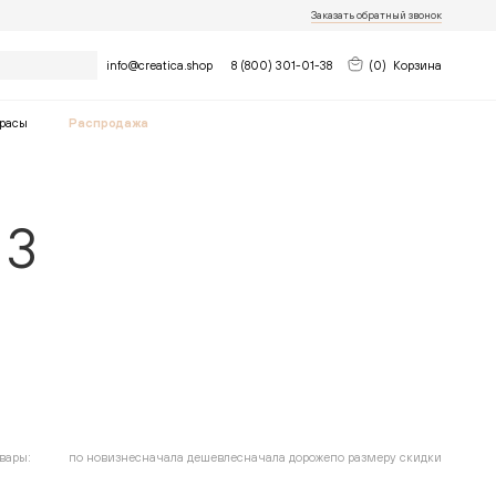
Заказать обратный звонок
Найти
info@creatica.shop
8 (800) 301-01-38
(
0
)
Корзина
расы
Распродажа
 3
найдено
12
товара
Очистить фильтры
вары:
по новизне
сначала дешевле
сначала дороже
по размеру скидки