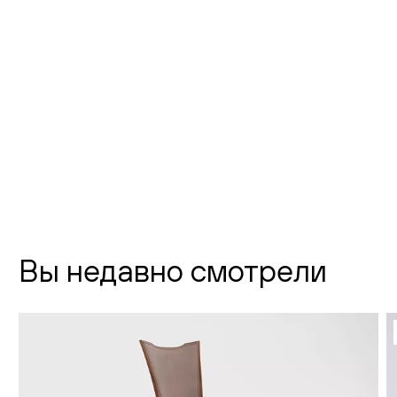
Флагманский шоурум Creatica
"Новодевичий"
г. Москва,
Новодевичий проезд, д. 2
телефон:
8 (800) 301-01-38
почта:
info@creatica.shop
Время работы:
Вы недавно смотрели