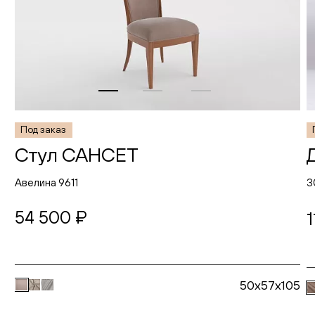
Под заказ
Стул САНСЕТ
Авелина 9611
3
54 500 ₽
1
50x57x105
В корзину