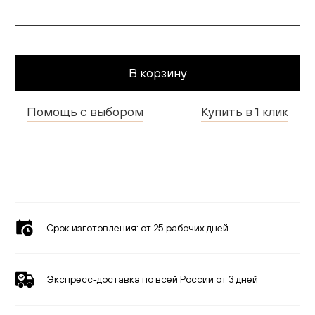
Гостиная
Детская
В корзину
Кухня
Помощь с выбором
Купить в 1 клик
Доставка и оплата
Проекты
Мебель для бизнеса
Шоурумы
Срок изготовления:
от 25 рабочих дней
Дилерам
Дизайнерам
Экспресс-доставка по всей России от 3 дней