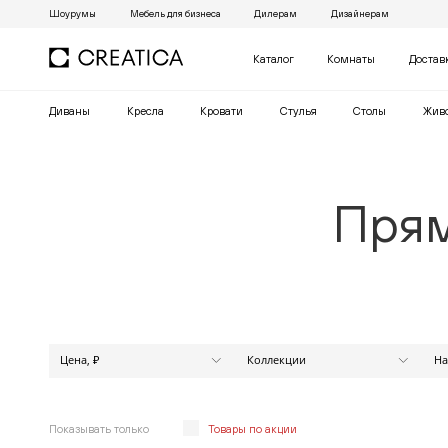
Шоурумы
Мебель для бизнеса
Дилерам
Дизайнерам
Каталог
Комнаты
Достав
Диваны
Кресла
Кровати
Cтулья
Столы
Жив
Прям
Цена, ₽
Коллекции
На
МАРАКЕШ
от
до
АЛЕКСАНДР
АНАБЕЛЬ
Показывать только
Товары по акции
АПЕКС