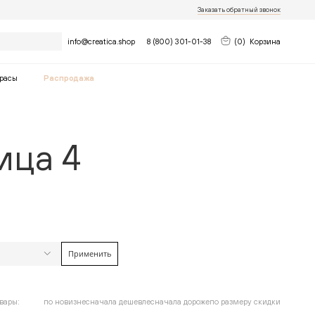
Заказать обратный звонок
Найти
info@creatica.shop
8 (800) 301-01-38
(
0
)
Корзина
расы
Распродажа
ица 4
Применить
найдено
12
товара
Очистить фильтры
до
вары:
по новизне
сначала дешевле
сначала дороже
по размеру скидки