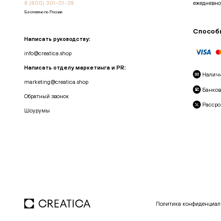
8 (800) 301-01-38
ежедневно
Бесплатно по России
Способ
Написать руководству:
info@creatica.shop
Написать отделу маркетинга и PR:
Налич
marketing@creatica.shop
Банков
Обратный звонок
Рассро
Шоурумы
Политика конфиденциал