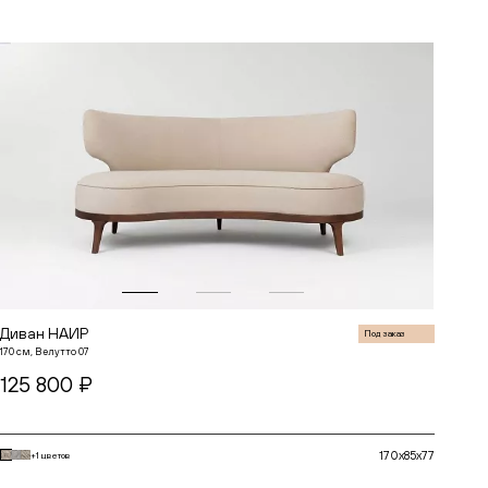
Диван НАИР
Под заказ
170 см, Велутто 07
125 800 ₽
170x85x77
+1 цветов