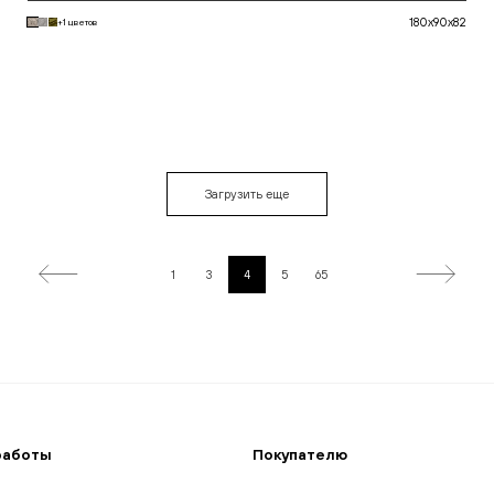
180x90x82
+1 цветов
В корзину
Загрузить еще
1
3
4
5
65
работы
Покупателю