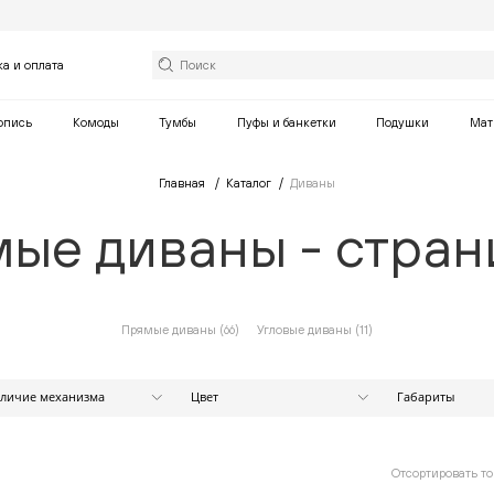
ка и оплата
опись
Комоды
Тумбы
Пуфы и банкетки
Подушки
Мат
Главная
Каталог
Диваны
ые диваны - стран
Прямые диваны (
66
)
Угловые диваны (
11
)
личие механизма
Цвет
Габариты
Ширина (см)
Есть
Бежевый
Нет
Белый
Коричневый
от
Отсортировать то
Оранжевый