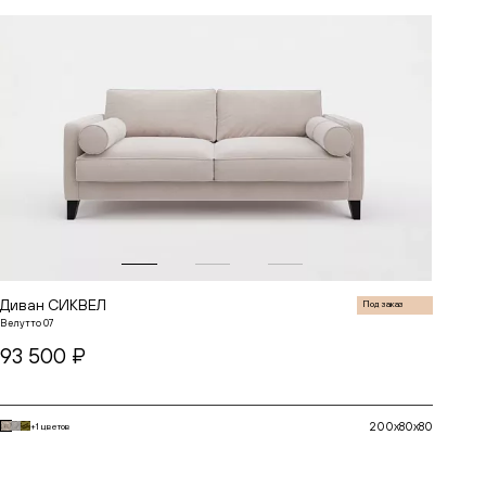
до
до
Диван СИКВЕЛ
Под заказ
Велутто 07
93 500 ₽
200x80x80
+1 цветов
В корзину