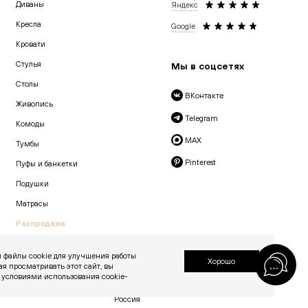
Диваны
Яндекс
Кресла
Google
Кровати
Cтулья
Мы в соцсетях
Столы
ВКонтакте
Живопись
Telegram
Комоды
MAX
Тумбы
Pinterest
Пуфы и банкетки
Подушки
Матрасы
Распродажа
 файлы cookie для улучшения работы
Хорошо
ая просматривать этот сайт, вы
© 2026 «Creatica»
 условиями использования cookie-
проезд Новодевичий, дом 2, помещение 2/1
Москва, Москва 119435
Россия