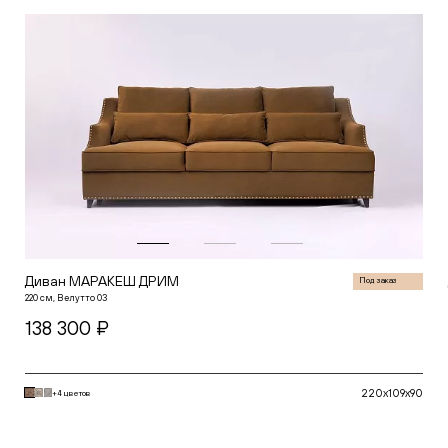
Белый
Горчичный
Зеленый
Глубина (см)
Красный
Серый
от
Синий
Желтый
Черный
Высота (см)
от
Диван МАРАКЕШ ДРИМ
Под заказ
220 см, Велутто 03
138 300 ₽
220x109x90
+4 цветов
В корзину