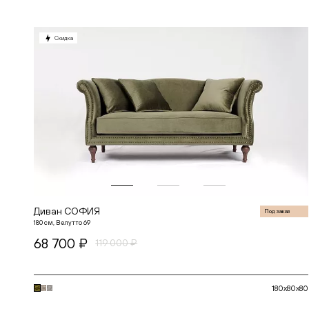
СЕЛЕКШН
СИКВЕЛ
СКАНДИНАВИЯ
Скидка
СОУЛ
СОФИЯ
СПЕЙС
СПЕНСЕР
СТАР
ТОКИО
ФЛОУ
ЧЕСТЕР
Диван СОФИЯ
Под заказ
180 см, Велутто 69
68 700 ₽
119 000 ₽
180x80x80