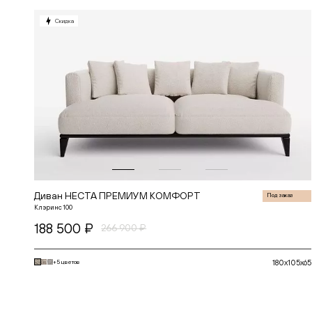
БОН
БОСТОН
Скидка
ВИЖН
ВИНГ
ГАТО
ГЕРМЕС
ДАЛИ
ДАНТЕ
ДЖЕТ
ДЖОЙ
ДЖУЛИЕТ
ДЖУН
ДИМЕНШН
ДУМЕР
КЛАССИК
КХАН
ЛЕННОКС
Диван НЕСТА ПРЕМИУМ КОМФОРТ
Под заказ
МАРАКЕШ
Клэринс 100
МОНИКА КИДС
188 500 ₽
МОНС
266 900 ₽
НАИР
НЕКСТ
НЕСТА
180x105x65
+5 цветов
ПЛАЗА
ПРОВОКАТОР
РЕНАТО
В корзину
РОКС