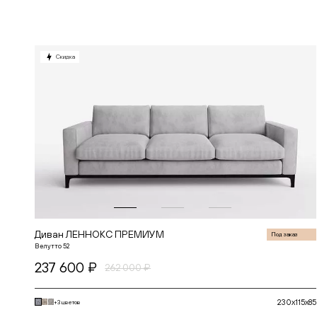
В корзину
Скидка
Диван ЛЕННОКС ПРЕМИУМ
Под заказ
Велутто 52
237 600 ₽
262 000 ₽
230x115x85
+3 цветов