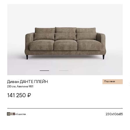
Белый
Горчичный
Зеленый
Глубина (см)
Красный
Серый
от
Синий
Желтый
Черный
Высота (см)
от
Диван ДАНТЕ ПЛЕЙН
Под заказ
230 см, Авелина 9811
141 250 ₽
230x106x85
+6 цветов
В корзину