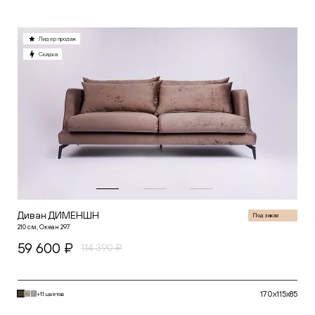
Лидер продаж
Скидка
Диван ДИМЕНШН
Под заказ
210 см, Океан 297
59 600 ₽
114 390 ₽
170x115x85
+11 цветов