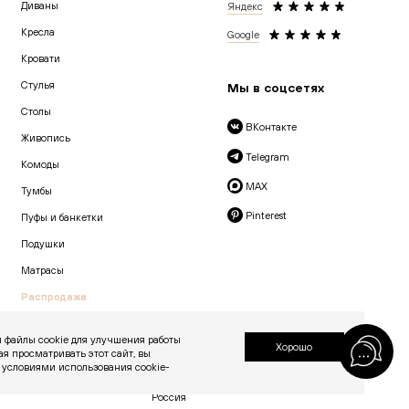
Диваны
Яндекс
Кресла
Google
Кровати
Cтулья
Мы в соцсетях
Столы
ВКонтакте
Живопись
Telegram
Комоды
MAX
Тумбы
Pinterest
Пуфы и банкетки
Подушки
Матрасы
Распродажа
 файлы cookie для улучшения работы
Хорошо
ая просматривать этот сайт, вы
© 2026 «Creatica»
 условиями использования cookie-
проезд Новодевичий, дом 2, помещение 2/1
Москва, Москва 119435
Россия