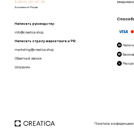
8 (800) 301-01-38
ежедневно
Бесплатно по России
Способ
Написать руководству:
info@creatica.shop
Написать отделу маркетинга и PR:
Налич
marketing@creatica.shop
Банков
Обратный звонок
Рассро
Шоурумы
Политика конфиденциал