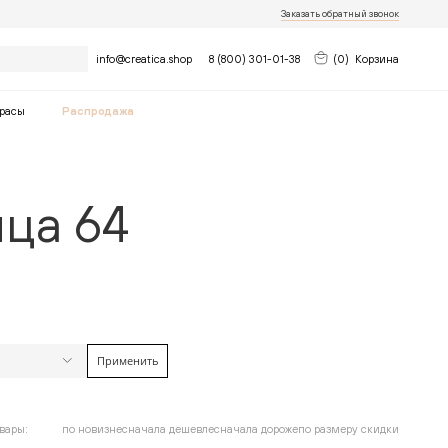
Заказать обратный звонок
Найти
info@creatica.shop
8 (800) 301-01-38
(
0
)
Корзина
расы
Распродажа
ца 64
Применить
найдено
12
товара
Очистить фильтры
до
вары:
по новизне
сначала дешевле
сначала дороже
по размеру скидки