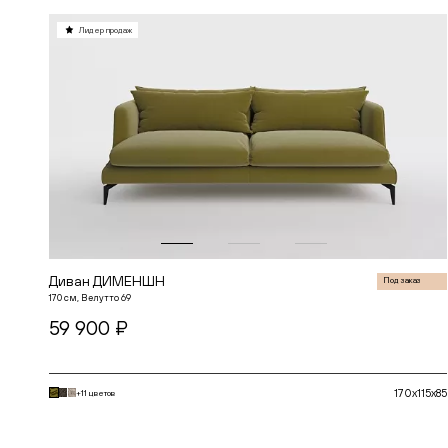
БОН
БОСТОН
Лидер продаж
ВИЖН
ВИНГ
ГАТО
ГЕРМЕС
ДАЛИ
ДАНТЕ
ДЖЕТ
ДЖОЙ
ДЖУЛИЕТ
ДЖУН
ДИМЕНШН
ДУМЕР
КЛАССИК
КХАН
ЛЕННОКС
Диван ДИМЕНШН
Под заказ
МАРАКЕШ
170 см, Велутто 69
МОНИКА КИДС
59 900 ₽
МОНС
НАИР
НЕКСТ
НЕСТА
ПЛАЗА
170x115x85
+11 цветов
ПРОВОКАТОР
РЕНАТО
В корзину
РОКС