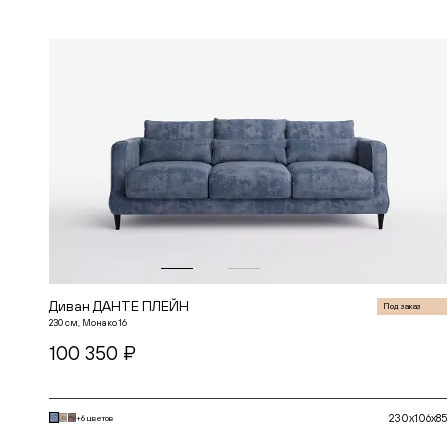
СЕЛЕКШН
СИКВЕЛ
СКАНДИНАВИЯ
СОУЛ
СОФИЯ
СПЕЙС
СПЕНСЕР
СТАР
ТОКИО
ФЛОУ
ЧЕСТЕР
Диван ДАНТЕ ПЛЕЙН
Под заказ
230 см, Монако 16
100 350 ₽
230x106x85
+6 цветов