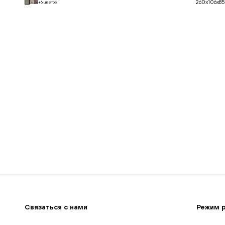
260x106x85
+6 цветов
В корзину
Связаться с нами
Режим 