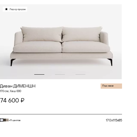
Лидер продаж
до
до
Диван ДИМЕНШН
Под заказ
170 см, Хаш 000
74 600 ₽
170x115x85
+11 цветов
В корзину