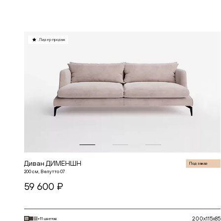
В корзину
Лидер продаж
Диван ДИМЕНШН
Под заказ
200 см, Велутто 07
59 600 ₽
200x115x85
+11 цветов