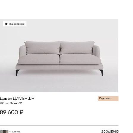
В корзину
Лидер продаж
Диван ДИМЕНШН
Под заказ
200 см, Пиано 02
89 600 ₽
200x115x85
+11 цветов