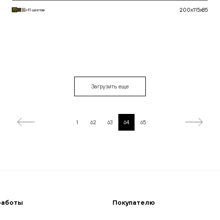
200x115x85
+11 цветов
В корзину
Загрузить еще
1
62
63
64
65
работы
Покупателю