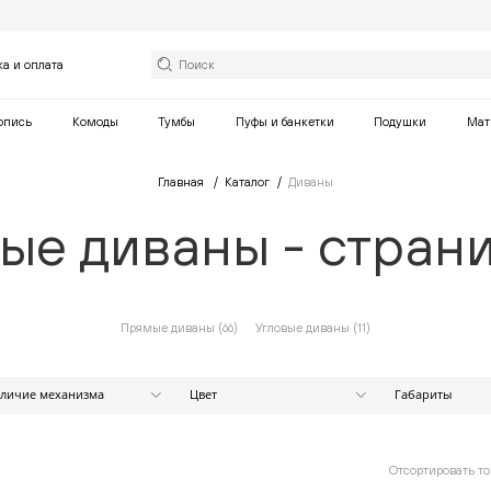
ка и оплата
опись
Комоды
Тумбы
Пуфы и банкетки
Подушки
Мат
Главная
Каталог
Диваны
ые диваны - страни
Прямые диваны (
66
)
Угловые диваны (
11
)
личие механизма
Цвет
Габариты
Ширина (см)
Есть
Бежевый
Нет
Белый
Коричневый
от
Отсортировать то
Оранжевый