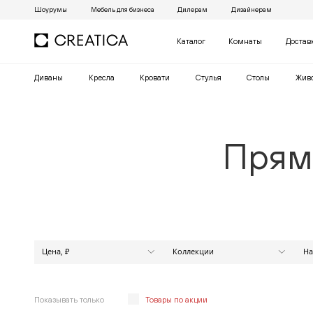
Шоурумы
Мебель для бизнеса
Дилерам
Дизайнерам
Каталог
Комнаты
Достав
Диваны
Кресла
Кровати
Cтулья
Столы
Жив
Прям
Цена, ₽
Коллекции
На
МАРАКЕШ
от
до
АЛЕКСАНДР
АНАБЕЛЬ
Показывать только
Товары по акции
АПЕКС