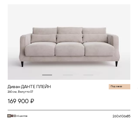
Белый
Горчичный
Зеленый
Глубина (см)
Красный
Серый
от
Синий
Желтый
Черный
Высота (см)
от
Диван ДАНТЕ ПЛЕЙН
Под заказ
260 см, Велутто 07
169 900 ₽
260x106x85
+6 цветов
В корзину