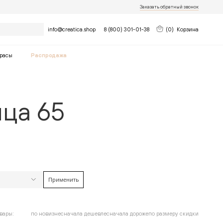
Заказать обратный звонок
Найти
info@creatica.shop
8 (800) 301-01-38
(
0
)
Корзина
расы
Распродажа
ца 65
Применить
найдено
7
товара
Очистить фильтры
до
вары:
по новизне
сначала дешевле
сначала дороже
по размеру скидки