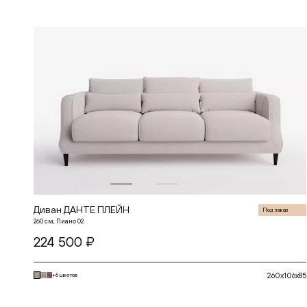
СЕЛЕКШН
СИКВЕЛ
СКАНДИНАВИЯ
СОУЛ
СОФИЯ
СПЕЙС
СПЕНСЕР
СТАР
ТОКИО
ФЛОУ
ЧЕСТЕР
Диван ДАНТЕ ПЛЕЙН
Под заказ
260 см, Пиано 02
224 500 ₽
260x106x85
+6 цветов
В корзину