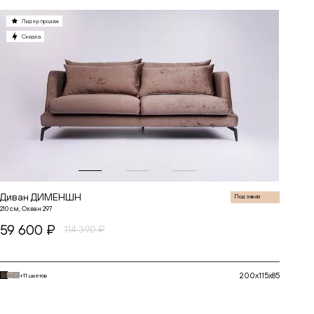
Лидер продаж
Скидка
до
до
Диван ДИМЕНШН
Под заказ
210 см, Океан 297
59 600 ₽
114 390 ₽
200x115x85
+11 цветов
В корзину