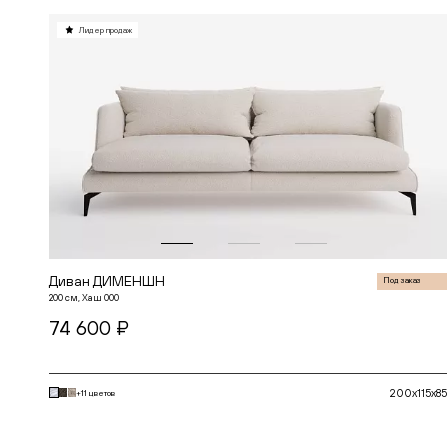
БОН
БОСТОН
Лидер продаж
ВИЖН
ВИНГ
ГАТО
ГЕРМЕС
ДАЛИ
ДАНТЕ
ДЖЕТ
ДЖОЙ
ДЖУЛИЕТ
ДЖУН
ДИМЕНШН
ДУМЕР
КЛАССИК
КХАН
ЛЕННОКС
Диван ДИМЕНШН
Под заказ
МАРАКЕШ
200 см, Хаш 000
МОНИКА КИДС
74 600 ₽
МОНС
НАИР
НЕКСТ
НЕСТА
ПЛАЗА
200x115x85
+11 цветов
ПРОВОКАТОР
РЕНАТО
В корзину
РОКС