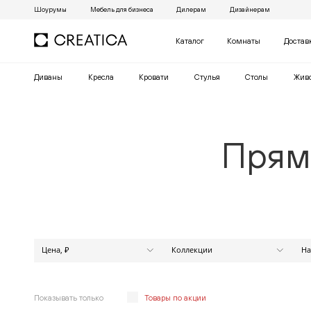
Шоурумы
Мебель для бизнеса
Дилерам
Дизайнерам
Каталог
Комнаты
Достав
Диваны
Кресла
Кровати
Cтулья
Столы
Жив
Прям
Цена, ₽
Коллекции
На
МАРАКЕШ
от
до
АЛЕКСАНДР
АНАБЕЛЬ
Показывать только
Товары по акции
АПЕКС