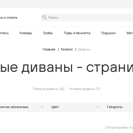
ка и оплата
опись
Комоды
Тумбы
Пуфы и банкетки
Подушки
Мат
Главная
Каталог
Диваны
ые диваны - страни
Прямые диваны (
66
)
Угловые диваны (
11
)
личие механизма
Цвет
Габариты
Ширина (см)
Есть
Бежевый
Нет
Белый
Коричневый
от
Отсортировать то
Оранжевый