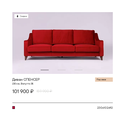
Скидка
Диван СПЕНСЕР
Под заказ
230 см, Велутто 38
101 900 ₽
159 900 ₽
230x102x92