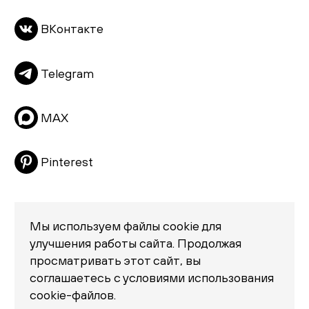
Тумбы
ВКонтакте
Пуфы и банкетки
Подушки
Telegram
Матрасы
Распродажа
MAX
Pinterest
Мы используем файлы cookie для
улучшения работы сайта. Продолжая
просматривать этот сайт, вы
Политика конфиденциальности
соглашаетесь с условиями использования
© 2026 «Creatica»
cookie-файлов.
проезд Новодевичий, дом 2, помещение 2/1