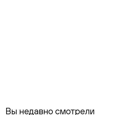
Фото шоурума
Флагманский шоурум Creatica
"Новодевичий"
г. Москва,
Новодевичий проезд, д. 2
телефон:
8 (800) 301-01-38
почта:
info@creatica.shop
Время работы:
Вы недавно смотрели