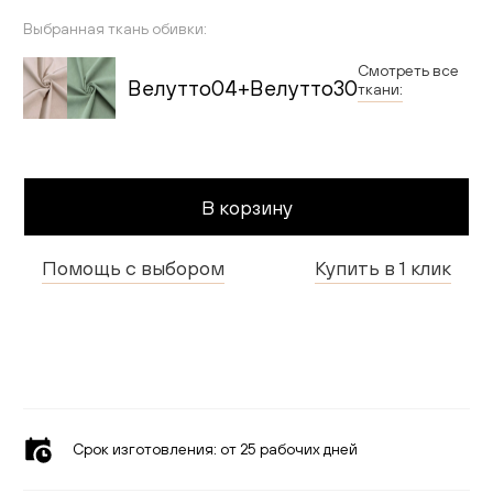
Гостиная
Выбранная ткань обивки:
Детская
Смотреть все
Велутто04+Велутто30
ткани:
Применить
Кухня
Доставка и оплата
В корзину
Проекты
Помощь с выбором
Купить в 1 клик
Мебель для бизнеса
Шоурумы
Дилерам
Дизайнерам
Срок изготовления:
от 25 рабочих дней