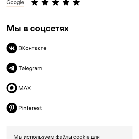
Столы
Google
Шоурумы
Карта сайта
Живопись
Комоды
Мы в соцсетях
Скачать каталог
Тумбы
ВКонтакте
Пуфы и банкетки
Подушки
Telegram
Матрасы
Распродажа
MAX
Pinterest
Мы используем файлы cookie для