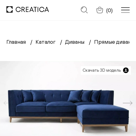
Отменить
(
0
)
Главная
Каталог
Диваны
Прямые диван
Заказать обратный звонок
Каталог
Скачать 3D модель
Диваны
Кресла
Кровати
Cтулья
Столы