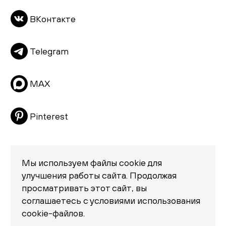
Тумбы
ВКонтакте
Пуфы и банкетки
Подушки
Telegram
Матрасы
Распродажа
MAX
Pinterest
Мы используем файлы cookie для
улучшения работы сайта. Продолжая
просматривать этот сайт, вы
Политика конфиденциальности
соглашаетесь с условиями использования
© 2026 «Creatica»
cookie-файлов.
проезд Новодевичий, дом 2, помещение 2/1