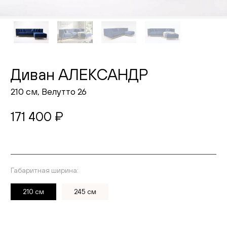
Живопись
Комоды
Тумбы
Диван АЛЕКСАНДР
Пуфы и банкетки
210 см, Велутто 26
Подушки
171 400 ₽
Матрасы
Распродажа
Габаритная ширина:
Выберите ткань
Комнаты
210 см
245 см
Спальня