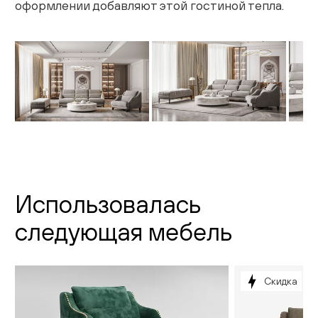
оформлении добавляют этой гостиной тепла.
Гостиная
Детская
Кухня
Доставка и оплата
Проекты
Мебель для бизнеса
Использовалась
Шоурумы
следующая мебель
Дилерам
Дизайнерам
Скидка