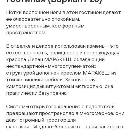
Живопись
Нотки восточной неги в этой гостиной делают
ее очаровательно спокойным,
Комоды
умиротворенным, комфортным
пространством.
Тумбы
В отделке и декоре использован камень – это
Пуфы и банкетки
естественность, солидность и непреходящая
красота. Диван МАРАКЕШ, обладающий
Подушки
нестандартной «многоступенчатой»
структурой дополнен креслом МАРАКЕШ из
Матрасы
той же линейки мебели. Законченная
композиция дышит уютом и мягкостью, она
Распродажа
практически безупречна.
Системы открытого хранения с подсветкой
Комнаты
превращают пространство в многомерное, они
дают огромный простор для
Спальня
фантазии. Медово-бежевые оттенки палитры в