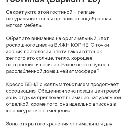
Живопись
Секрет уюта этой гостиной – теплые
натуральные тона и органично подобранная
Комоды
мягкая мебель.
Тумбы
Обратите внимание на оригинальный цвет
роскошного дивана ВИЖН КОРНЕ. С точки
Пуфы и банкетки
зрения психологии цвета такой оттенок
желтого это солнце, тепло, хорошее
Подушки
настроение и позитив. Разве не это нужно в
расслабленной домашней атмосфере?
Матрасы
Кресло БЕНД с желтым текстилем продолжает
Распродажа
ассоциацию. Обеденная зона позади центровой
зоны отдыха привлекает внимание натуральной
отделкой, кроме того, она идеально вписана в
Комнаты
конфигурацию помещения.
Спальня
Зоны открытого хранения оптимальны и для