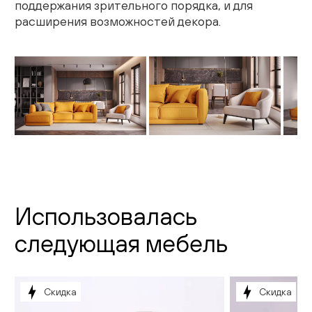
поддержания зрительного порядка, и для
Гостиная
расширения возможностей декора.
Детская
Кухня
Доставка и оплата
Проекты
Мебель для бизнеса
Использовалась
Шоурумы
следующая мебель
Дилерам
Дизайнерам
Скидка
Скидка