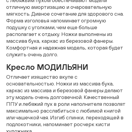
с лебяжьим пухом обеспечивают модели
Гостиная
отличную амортизацию и очаровательную
мягкость. Дивное сочетание для здорового сна.
Детская
Форма изголовья напоминает огромную
подушку с уголками, чем еще больше
Кухня
располагает к отдыху. Ножки выполнены из
массива бука, каркас из березовой фанеры.
Комфортная и надежная модель, которая будет
Доставка и оплата
служить очень долго.
Проекты
Кресло МОДИЛЬЯНИ
Мебель для бизнеса
Отличает изящество вкупе с
основательностью. Ножки из массива бука,
Шоурумы
каркас из массива и березовой фанеры делают
эту модель очень долговечной. Качественный
Дилерам
ППУ и лебяжий пух в роли наполнителя позволят
максимально расслабиться с любимой книгой
Дизайнерам
или чашечкой чая. Изгиб спинки, переходящей в
подлокотники, напоминает росчерк кисти
художника.