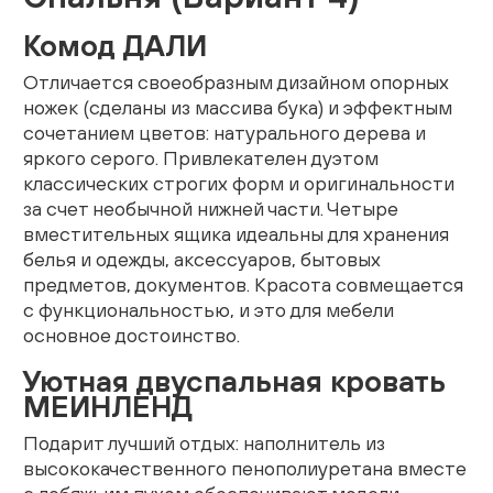
Комод ДАЛИ
Живопись
Отличается своеобразным дизайном опорных
Комоды
ножек (сделаны из массива бука) и эффектным
сочетанием цветов: натурального дерева и
Тумбы
яркого серого. Привлекателен дуэтом
классических строгих форм и оригинальности
Пуфы и банкетки
за счет необычной нижней части. Четыре
вместительных ящика идеальны для хранения
Подушки
белья и одежды, аксессуаров, бытовых
предметов, документов. Красота совмещается
Матрасы
с функциональностью, и это для мебели
основное достоинство.
Распродажа
Уютная двуспальная кровать
МЕИНЛЕНД
Комнаты
Подарит лучший отдых: наполнитель из
Спальня
высококачественного пенополиуретана вместе