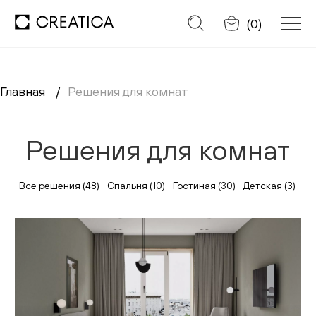
Отменить
(
0
)
Главная
Решения для комнат
Заказать обратный звонок
Решения для комнат
Каталог
Диваны
Все решения (
48
)
Спальня (
10
)
Гостиная (
30
)
Детская (
3
)
Ку
Кресла
Кровати
Cтулья
Столы