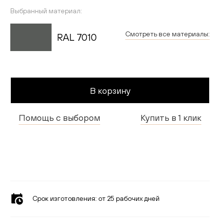
Гостиная
Выбранный материал:
Детская
Смотреть все материалы:
RAL 7010
Применить
Кухня
Доставка и оплата
В корзину
Проекты
Помощь с выбором
Купить в 1 клик
Мебель для бизнеса
Шоурумы
Дилерам
Дизайнерам
Срок изготовления:
от 25 рабочих дней