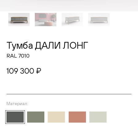
Живопись
Комоды
Тумбы
Тумба ДАЛИ ЛОНГ
Пуфы и банкетки
RAL 7010
Подушки
109 300 ₽
Матрасы
Распродажа
Материал:
Выберите материал
Комнаты
Спальня