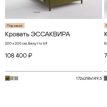
Под заказ
Кровать ЭССАКВИРА
200 х 200 см, Велутто 69
R
108 400 ₽
7
172x218x149,5
В корзину