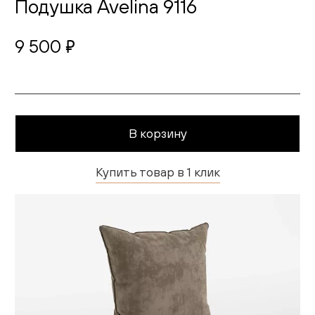
Подушка Avelina 9116
Гостиная
Детская
9 500
руб.
Кухня
Доставка и оплата
В корзину
Проекты
Купить товар в 1 клик
Мебель для бизнеса
Шоурумы
Дилерам
Дизайнерам