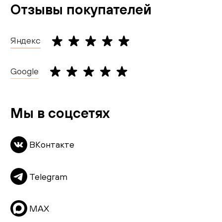
Отзывы покупателей
Кресла
Написать отделу маркетинга и PR:
Вакансии
Кровати
marketing@creatica.shop
Гарантия и возврат
Яндекс
Cтулья
Обратный звонок
Доставка и оплата
Столы
Google
Шоурумы
Карта сайта
Живопись
Комоды
Мы в соцсетях
Скачать каталог
Тумбы
ВКонтакте
Пуфы и банкетки
Подушки
Telegram
Матрасы
Распродажа
MAX