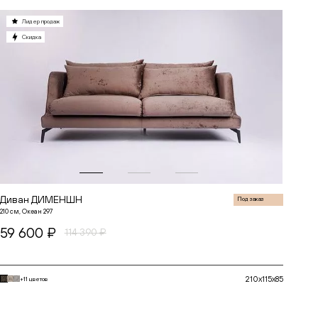
Лидер продаж
Скидка
до
до
Диван ДИМЕНШН
Под заказ
210 см, Океан 297
59 600 ₽
114 390 ₽
210x115x85
+11 цветов
В корзину