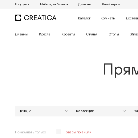
Шоурумы
Мебель для бизнеса
Дилерам
Дизайнерам
Каталог
Комнаты
Достав
Диваны
Кресла
Кровати
Cтулья
Столы
Жив
Прям
Цена, ₽
Коллекции
На
МАРАКЕШ
от
до
АЛЕКСАНДР
АНАБЕЛЬ
Показывать только
Товары по акции
АПЕКС