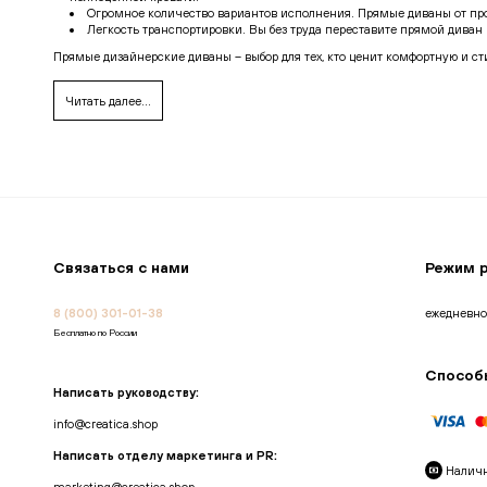
Огромное количество вариантов исполнения. Прямые диваны от пр
Легкость транспортировки. Вы без труда переставите прямой диван 
Прямые дизайнерские диваны – выбор для тех, кто ценит комфортную и с
Прямые диваны от производителя Creatica
Читать далее...
Наш интернет-магазин предлагает купить качественные и уникальные д
Оригинальную дизайнерскую мебель, разработанную опытными архи
Доступные цены на прямые диваны. Наши специалисты будут рады 
Высочайшее качество изделий: от материалов обивки до фурнитур
Множество вариантов исполнения, что позволяет каждому найти ди
Лучший сервис. Мы индивидуально подходим к запросам наших клие
Если вы хотите купить прямой дизайнерский диван по выгодной цене с до
интересующие вопросы и помогут в выборе оптимального решения.
Связаться с нами
Режим 
8 (800) 301-01-38
ежедневно
Бесплатно по России
Способ
Написать руководству:
info@creatica.shop
Написать отделу маркетинга и PR:
Налич
marketing@creatica.shop