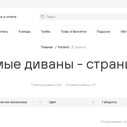
ка и оплата
опись
Комоды
Тумбы
Пуфы и банкетки
Подушки
Мат
Главная
Каталог
Диваны
ые диваны - стран
Прямые диваны (
66
)
Угловые диваны (
11
)
личие механизма
Цвет
Габариты
Ширина (см)
Есть
Бежевый
Нет
Белый
Коричневый
от
Отсортировать то
Оранжевый