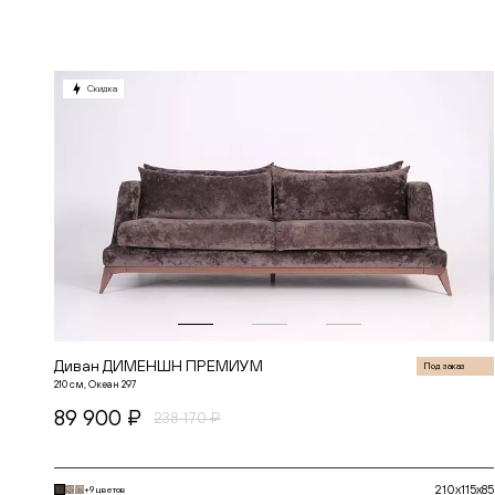
В корзину
Скидка
Диван ДИМЕНШН ПРЕМИУМ
Под заказ
210 см, Океан 297
89 900 ₽
238 170 ₽
210x115x85
+9 цветов