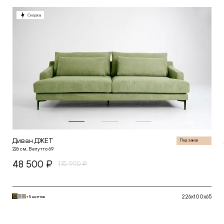
Белый
Горчичный
Скидка
Зеленый
Глубина (см)
Красный
Серый
от
Синий
Желтый
Черный
Высота (см)
от
Диван ДЖЕТ
Под заказ
226 см, Велутто 69
48 500 ₽
115 990 ₽
226x100x65
+5 цветов
В корзину