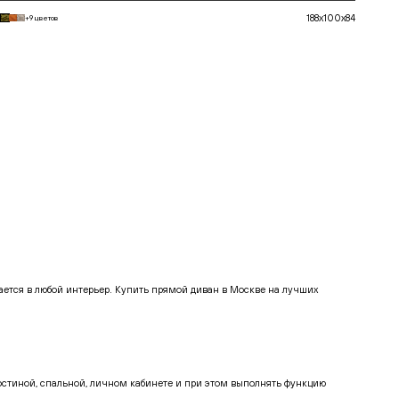
188x100x84
+9 цветов
В корзину
тся в любой интерьер. Купить прямой диван в Москве на лучших
остиной, спальной, личном кабинете и при этом выполнять функцию