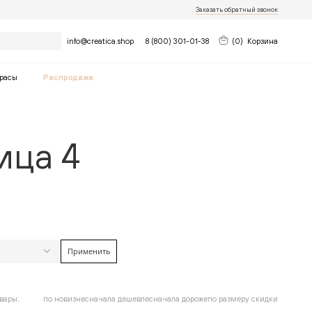
Заказать обратный звонок
Найти
info@creatica.shop
8 (800) 301-01-38
(
0
)
Корзина
расы
Распродажа
ица 4
Применить
найдено
12
товара
Очистить фильтры
до
вары:
по новизне
сначала дешевле
сначала дороже
по размеру скидки