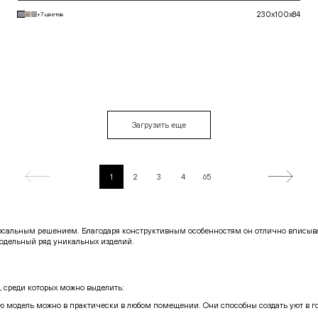
230x100x84
+7 цветов
В корзину
Загрузить еще
1
2
3
4
65
рсальным решением. Благодаря конструктивным особенностям он отлично вписывае
одельный ряд уникальных изделий.
 среди которых можно выделить:
ую модель можно в практически в любом помещении. Они способны создать уют в г