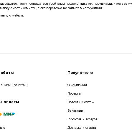
оизводителя могут оснащаться удобными подлокотниками, подушками, иметь сам
в любую часть комнаты, а его перевозка не займет много усилий.
тильную мебель.
иваны напрямую от производителя. Мы гарантируем своим покупателям:
текторами и дизайнерами, с учетом ее функциональности и эргономики.
помочь вам с выбором лучшего решения в рамках вашего бюджета.
ы. Мы уделяем внимание каждому отдельному элементу.
ван, отражающий его личные предпочтения.
нтов. Гарантируем качественную обратную связь, а также поддержку по любым во
ставкой по Москве и СПб, вы можете оформить заказ непосредственно на сайте или
работы
Покупателю
 с 10:00 до 22:00
О компании
Проекты
ы оплаты
Новости и статьи
Вакансии
Гарантия и возврат
ные
Доставка и оплата