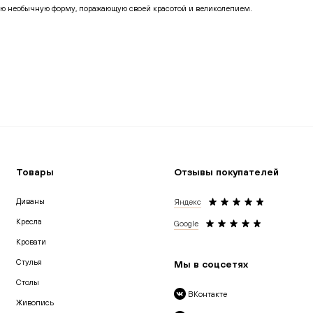
ую необычную форму, поражающую своей красотой и великолепием.
просам.
 позвонить лично в удобное для вас время. Наши эксперты ответят на
Товары
Отзывы покупателей
Диваны
Яндекс
Кресла
Google
Кровати
Cтулья
Мы в соцсетях
Столы
ВКонтакте
Живопись