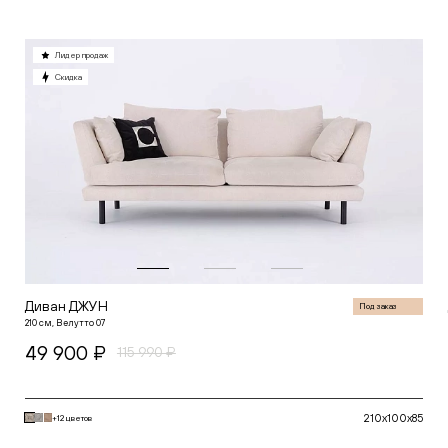
Лидер продаж
Скидка
Диван ДЖУН
Под заказ
210 см, Велутто 07
49 900 ₽
115 990 ₽
210x100x85
+12 цветов