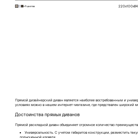
220x100x84
+9 цветов
В корзину
Прямой дизайнерский диван является наиболее востребованным и униве
условиях можно в нашем интернет-магазине, где представлен широкий м
Достоинства прямых диванов
Прямой раскладной диван объединяет огромное количество преимуществ,
Универсальность. С учетом габаритов конструкции, разместить так
полноценной кровати.