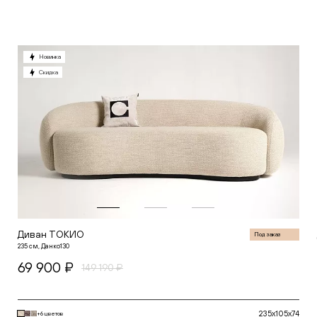
В корзину
Новинка
Скидка
Диван ТОКИО
Под заказ
235 см, Данко130
69 900 ₽
149 190 ₽
235x105x74
+6 цветов