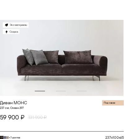
В корзину
Эко-материалы
Скидка
Диван МОНС
Под заказ
237 см, Океан 297
59 900 ₽
131 900 ₽
237x100x65
+7 цветов