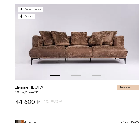
БОН
БОСТОН
Лидер продаж
ВИЖН
Скидка
ВИНГ
ГАТО
ГЕРМЕС
ДАЛИ
ДАНТЕ
ДЖЕТ
ДЖОЙ
ДЖУЛИЕТ
ДЖУН
ДИМЕНШН
ДУМЕР
КЛАССИК
КХАН
ЛЕННОКС
Диван НЕСТА
Под заказ
МАРАКЕШ
232 см, Океан 297
МОНИКА КИДС
44 600 ₽
МОНС
115 990 ₽
НАИР
НЕКСТ
НЕСТА
ПЛАЗА
232x105x65
+13 цветов
ПРОВОКАТОР
РЕНАТО
В корзину
РОКС