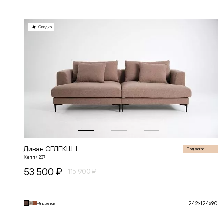
СЕЛЕКШН
СИКВЕЛ
СКАНДИНАВИЯ
Скидка
СОУЛ
СОФИЯ
СПЕЙС
СПЕНСЕР
СТАР
ТОКИО
ФЛОУ
ЧЕСТЕР
Диван СЕЛЕКШН
Под заказ
Хеппи 237
53 500 ₽
115 900 ₽
242x124x90
+8 цветов