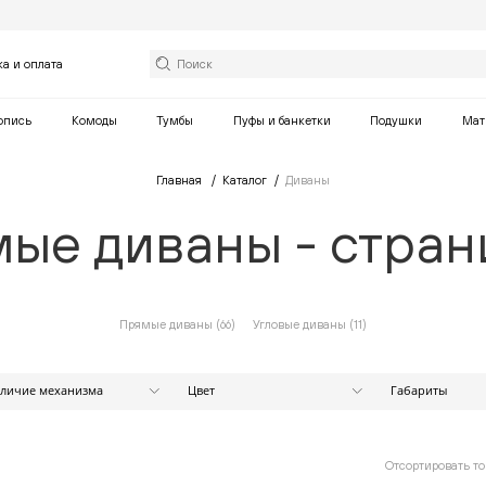
ка и оплата
опись
Комоды
Тумбы
Пуфы и банкетки
Подушки
Мат
Главная
Каталог
Диваны
ые диваны - стран
Прямые диваны (
66
)
Угловые диваны (
11
)
личие механизма
Цвет
Габариты
Ширина (см)
Есть
Бежевый
Нет
Белый
Коричневый
от
Отсортировать то
Оранжевый