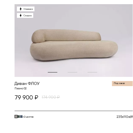
БОН
БОСТОН
Новинка
ВИЖН
Скидка
ВИНГ
ГАТО
ГЕРМЕС
ДАЛИ
ДАНТЕ
ДЖЕТ
ДЖОЙ
ДЖУЛИЕТ
ДЖУН
ДИМЕНШН
ДУМЕР
КЛАССИК
КХАН
ЛЕННОКС
Диван ФЛОУ
Под заказ
МАРАКЕШ
Пиано 02
МОНИКА КИДС
79 900 ₽
МОНС
174 900 ₽
НАИР
НЕКСТ
НЕСТА
ПЛАЗА
235x110x69
+2 цветов
ПРОВОКАТОР
РЕНАТО
В корзину
РОКС