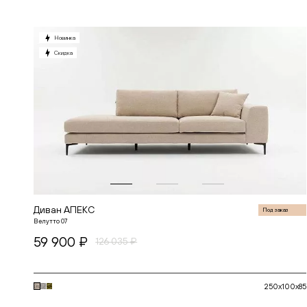
СЕЛЕКШН
СИКВЕЛ
СКАНДИНАВИЯ
Новинка
СОУЛ
СОФИЯ
Скидка
СПЕЙС
СПЕНСЕР
СТАР
ТОКИО
ФЛОУ
ЧЕСТЕР
Диван АПЕКС
Под заказ
Велутто 07
59 900 ₽
126 035 ₽
250x100x85