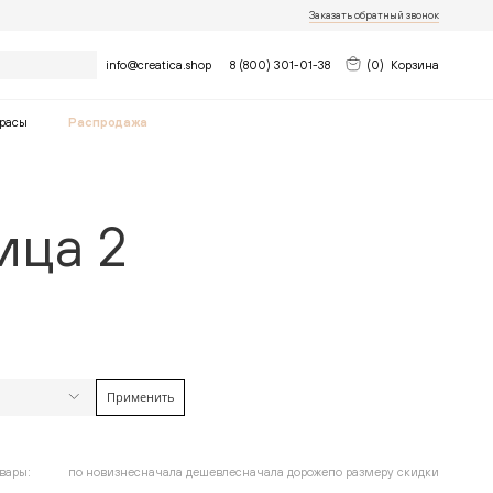
Заказать обратный звонок
Найти
info@creatica.shop
8 (800) 301-01-38
(
0
)
Корзина
расы
Распродажа
ица 2
Применить
найдено
12
товара
Очистить фильтры
до
вары:
по новизне
сначала дешевле
сначала дороже
по размеру скидки