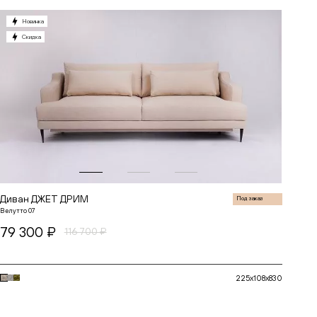
Новинка
Скидка
до
до
Диван ДЖЕТ ДРИМ
Под заказ
Велутто 07
79 300 ₽
116 700 ₽
225x108x830
В корзину