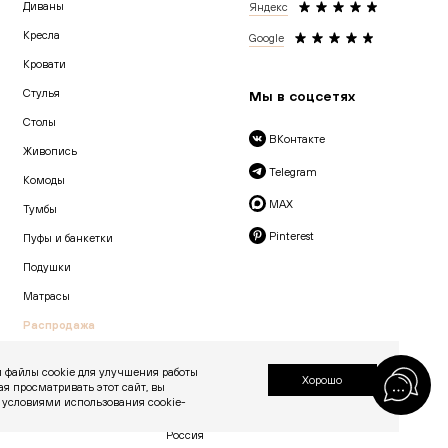
Диваны
Яндекс
Кресла
Google
Кровати
Cтулья
Мы в соцсетях
Столы
ВКонтакте
Живопись
Telegram
Комоды
MAX
Тумбы
Pinterest
Пуфы и банкетки
Подушки
Матрасы
Распродажа
 файлы cookie для улучшения работы
Хорошо
ая просматривать этот сайт, вы
© 2026 «Creatica»
 условиями использования cookie-
проезд Новодевичий, дом 2, помещение 2/1
Москва, Москва 119435
Россия