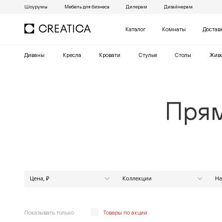
Шоурумы
Мебель для бизнеса
Дилерам
Дизайнерам
Каталог
Комнаты
Достав
Диваны
Кресла
Кровати
Cтулья
Столы
Жив
Прям
Цена, ₽
Коллекции
На
МАРАКЕШ
от
до
АЛЕКСАНДР
АНАБЕЛЬ
Показывать только
Товары по акции
АПЕКС