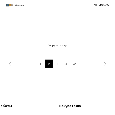
180x105x65
+10 цветов
В корзину
Загрузить еще
1
2
3
4
65
работы
Покупателю