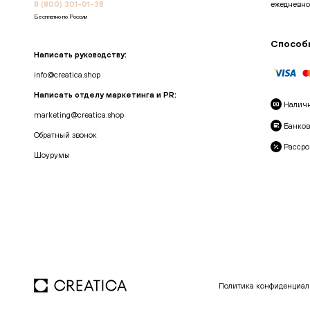
8 (800) 301-01-38
ежедневно
Бесплатно по России
Способ
Написать руководству:
info@creatica.shop
Написать отделу маркетинга и PR:
Налич
marketing@creatica.shop
Банков
Обратный звонок
Рассро
Шоурумы
Политика конфиденциал