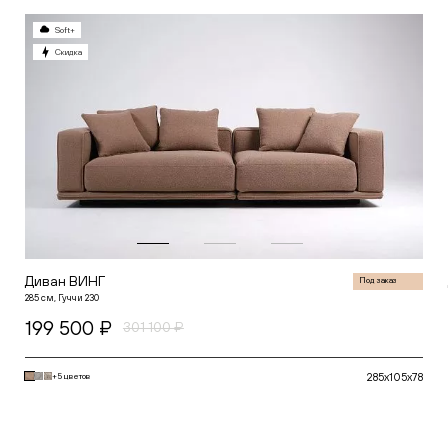
Белый
Горчичный
Soft+
Зеленый
Глубина (см)
Скидка
Красный
Серый
от
Синий
Желтый
Черный
Высота (см)
от
Диван ВИНГ
Под заказ
285 см, Гуччи 230
199 500 ₽
301 100 ₽
285x105x78
+5 цветов
В корзину