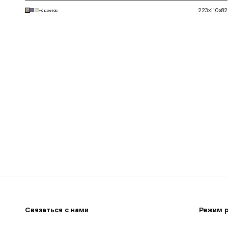
223x110x82
+6 цветов
В корзину
Связаться с нами
Режим 