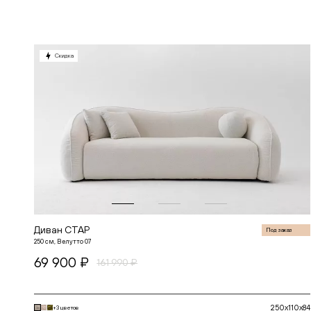
В корзину
Скидка
Диван СТАР
Под заказ
250 см, Велутто 07
69 900 ₽
161 990 ₽
250x110x84
+3 цветов