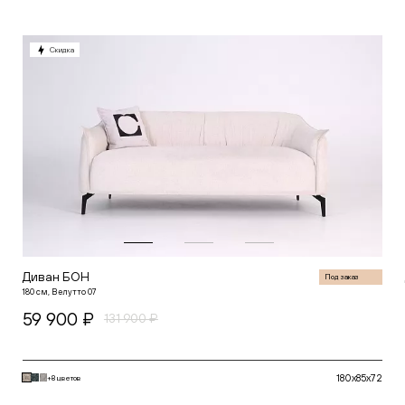
Скидка
Диван БОН
Под заказ
180 см, Велутто 07
59 900 ₽
131 900 ₽
180x85x72
+8 цветов