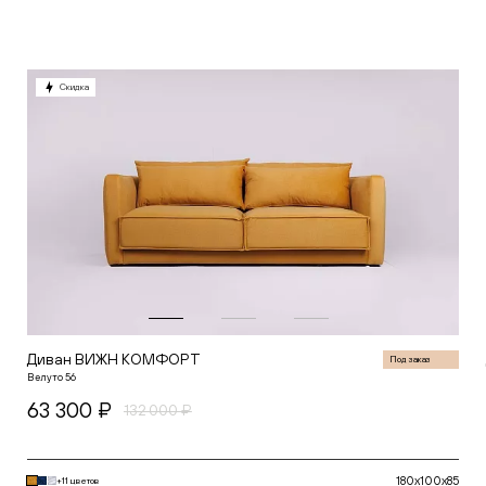
В корзину
Скидка
Диван ВИЖН КОМФОРТ
Под заказ
Велуто 56
63 300 ₽
132 000 ₽
180x100x85
+11 цветов