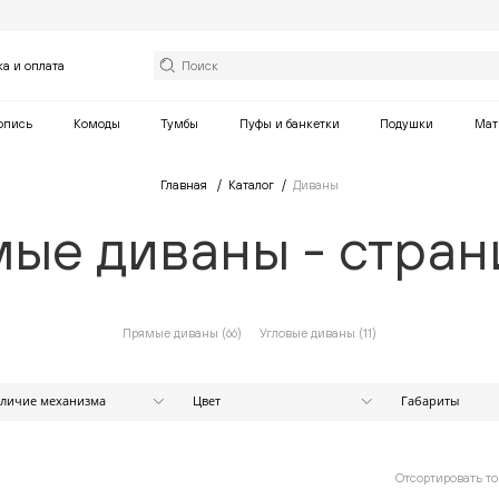
ка и оплата
опись
Комоды
Тумбы
Пуфы и банкетки
Подушки
Мат
Главная
Каталог
Диваны
ые диваны - стран
Прямые диваны (
66
)
Угловые диваны (
11
)
личие механизма
Цвет
Габариты
Ширина (см)
Есть
Бежевый
Нет
Белый
Коричневый
от
Отсортировать то
Оранжевый