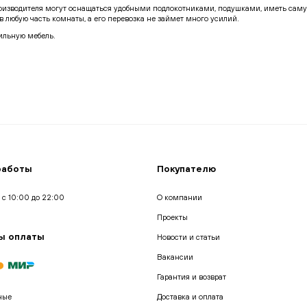
оизводителя могут оснащаться удобными подлокотниками, подушками, иметь сам
в любую часть комнаты, а его перевозка не займет много усилий.
тильную мебель.
иваны напрямую от производителя. Мы гарантируем своим покупателям:
текторами и дизайнерами, с учетом ее функциональности и эргономики.
помочь вам с выбором лучшего решения в рамках вашего бюджета.
ы. Мы уделяем внимание каждому отдельному элементу.
ван, отражающий его личные предпочтения.
нтов. Гарантируем качественную обратную связь, а также поддержку по любым во
ставкой по Москве и СПб, вы можете оформить заказ непосредственно на сайте или
работы
Покупателю
 с 10:00 до 22:00
О компании
Проекты
ы оплаты
Новости и статьи
Вакансии
Гарантия и возврат
ные
Доставка и оплата