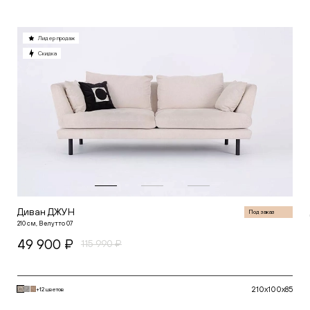
Лидер продаж
Скидка
Диван ДЖУН
Под заказ
210 см, Велутто 07
49 900 ₽
115 990 ₽
210x100x85
+12 цветов