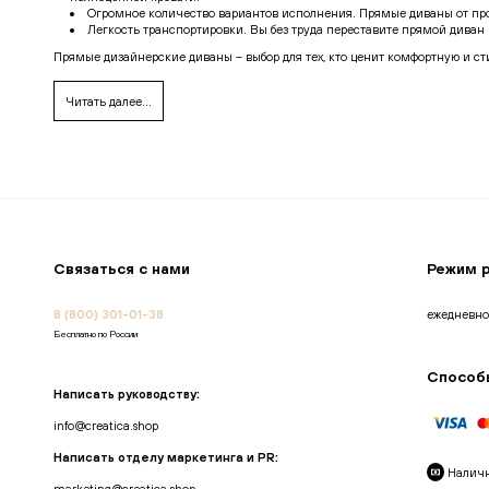
Огромное количество вариантов исполнения. Прямые диваны от пр
Легкость транспортировки. Вы без труда переставите прямой диван 
Прямые дизайнерские диваны – выбор для тех, кто ценит комфортную и с
Прямые диваны от производителя Creatica
Читать далее...
Наш интернет-магазин предлагает купить качественные и уникальные д
Оригинальную дизайнерскую мебель, разработанную опытными архи
Доступные цены на прямые диваны. Наши специалисты будут рады 
Высочайшее качество изделий: от материалов обивки до фурнитур
Множество вариантов исполнения, что позволяет каждому найти ди
Лучший сервис. Мы индивидуально подходим к запросам наших клие
Если вы хотите купить прямой дизайнерский диван по выгодной цене с до
интересующие вопросы и помогут в выборе оптимального решения.
Связаться с нами
Режим 
8 (800) 301-01-38
ежедневно
Бесплатно по России
Способ
Написать руководству:
info@creatica.shop
Написать отделу маркетинга и PR:
Налич
marketing@creatica.shop