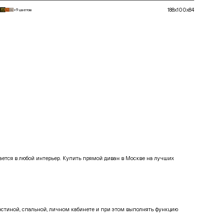
188x100x84
+9 цветов
В корзину
тся в любой интерьер. Купить прямой диван в Москве на лучших
остиной, спальной, личном кабинете и при этом выполнять функцию