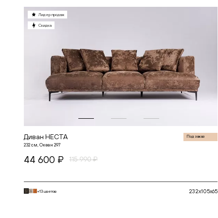
БОН
БОСТОН
Лидер продаж
ВИЖН
Скидка
ВИНГ
ГАТО
ГЕРМЕС
ДАЛИ
ДАНТЕ
ДЖЕТ
ДЖОЙ
ДЖУЛИЕТ
ДЖУН
ДИМЕНШН
ДУМЕР
КЛАССИК
КХАН
ЛЕННОКС
Диван НЕСТА
Под заказ
МАРАКЕШ
232 см, Океан 297
МОНИКА КИДС
44 600 ₽
МОНС
115 990 ₽
НАИР
НЕКСТ
НЕСТА
ПЛАЗА
232x105x65
+13 цветов
ПРОВОКАТОР
РЕНАТО
В корзину
РОКС