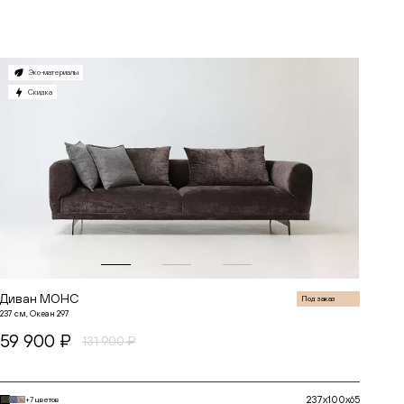
В корзину
Эко-материалы
Скидка
Диван МОНС
Под заказ
237 см, Океан 297
59 900 ₽
131 900 ₽
237x100x65
+7 цветов