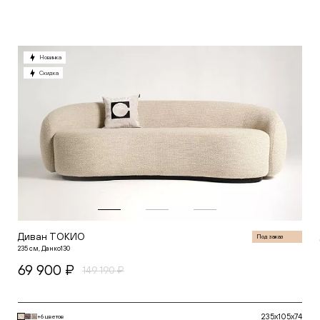
В корзину
Новинка
Скидка
Диван ТОКИО
Под заказ
235 см, Данко130
69 900 ₽
149 190 ₽
235x105x74
+6 цветов