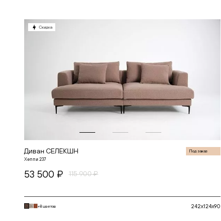
СЕЛЕКШН
СИКВЕЛ
СКАНДИНАВИЯ
Скидка
СОУЛ
СОФИЯ
СПЕЙС
СПЕНСЕР
СТАР
ТОКИО
ФЛОУ
ЧЕСТЕР
Диван СЕЛЕКШН
Под заказ
Хеппи 237
53 500 ₽
115 900 ₽
242x124x90
+8 цветов