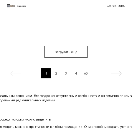
230x100x84
+7 цветов
В корзину
Загрузить еще
1
2
3
4
65
рсальным решением. Благодаря конструктивным особенностям он отлично вписывае
одельный ряд уникальных изделий.
 среди которых можно выделить:
ую модель можно в практически в любом помещении. Они способны создать уют в г