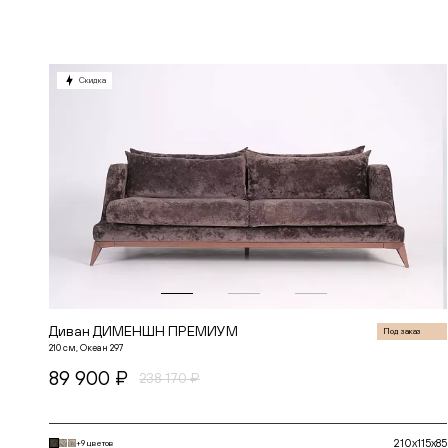
В корзину
Скидка
Диван ДИМЕНШН ПРЕМИУМ
Под заказ
210 см, Океан 297
89 900 ₽
238 170 ₽
210x115x85
+9 цветов