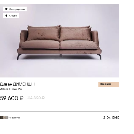
Лидер продаж
Скидка
до
до
Диван ДИМЕНШН
Под заказ
210 см, Океан 297
59 600 ₽
114 390 ₽
210x115x85
+11 цветов
В корзину