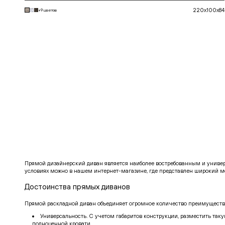
220x100x84
+9 цветов
В корзину
Прямой дизайнерский диван является наиболее востребованным и униве
условиях можно в нашем интернет-магазине, где представлен широкий м
Достоинства прямых диванов
Прямой раскладной диван объединяет огромное количество преимуществ,
Универсальность. С учетом габаритов конструкции, разместить так
полноценной кровати.