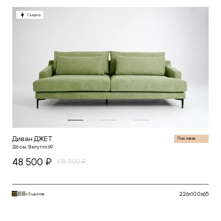
Белый
Горчичный
Скидка
Зеленый
Глубина (см)
Красный
Серый
от
Синий
Желтый
Черный
Высота (см)
от
Диван ДЖЕТ
Под заказ
226 см, Велутто 69
48 500 ₽
115 990 ₽
226x100x65
+5 цветов
В корзину