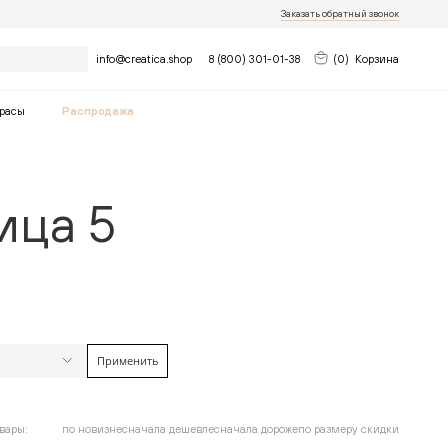
Заказать обратный звонок
Найти
info@creatica.shop
8 (800) 301-01-38
(
0
)
Корзина
расы
Распродажа
ица 5
Применить
найдено
12
товара
Очистить фильтры
до
вары:
по новизне
сначала дешевле
сначала дороже
по размеру скидки