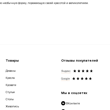
ую необычную форму, поражающую своей красотой и великолепием.
просам.
 позвонить лично в удобное для вас время. Наши эксперты ответят на
Товары
Отзывы покупателей
Диваны
Яндекс
Кресла
Google
Кровати
Cтулья
Мы в соцсетях
Столы
ВКонтакте
Живопись