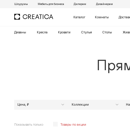
Шоурумы
Мебель для бизнеса
Дилерам
Дизайнерам
Каталог
Комнаты
Достав
Диваны
Кресла
Кровати
Cтулья
Столы
Жив
Прям
Цена, ₽
Коллекции
На
МАРАКЕШ
от
до
АЛЕКСАНДР
АНАБЕЛЬ
Показывать только
Товары по акции
АПЕКС