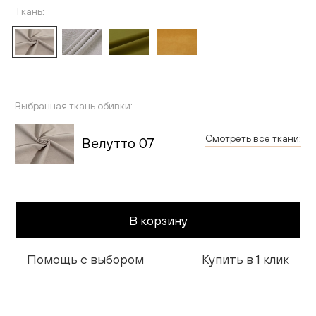
Гостиная
Ткань:
Детская
Применить
Кухня
Выбранная ткань обивки:
Доставка и оплата
Смотреть все ткани:
Велутто 07
Проекты
Мебель для бизнеса
Шоурумы
В корзину
Дилерам
Помощь с выбором
Купить в 1 клик
Дизайнерам