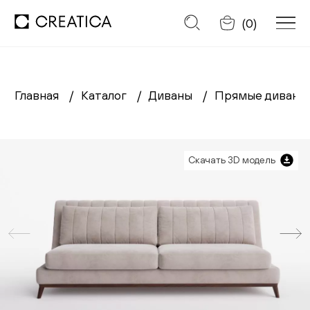
Отменить
(
0
)
Главная
Каталог
Диваны
Прямые диван
Заказать обратный звонок
Каталог
Скачать 3D модель
Диваны
Кресла
Кровати
Cтулья
Столы