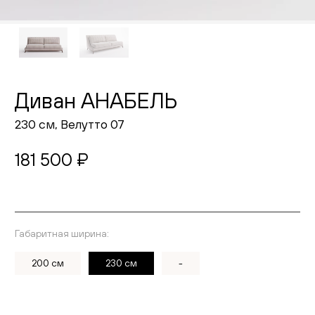
Живопись
Комоды
Тумбы
Диван АНАБЕЛЬ
Пуфы и банкетки
230 см, Велутто 07
Подушки
181 500 ₽
Матрасы
Распродажа
Габаритная ширина:
Выберите ткань
Комнаты
200 см
230 см
-
Спальня