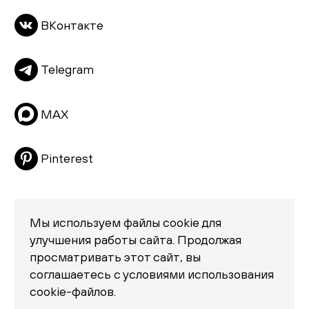
Тумбы
ВКонтакте
Пуфы и банкетки
Подушки
Telegram
Матрасы
Распродажа
MAX
Pinterest
Мы используем файлы cookie для
улучшения работы сайта. Продолжая
просматривать этот сайт, вы
Политика конфиденциальности
соглашаетесь с условиями использования
© 2026 «Creatica»
cookie-файлов.
проезд Новодевичий, дом 2, помещение 2/1